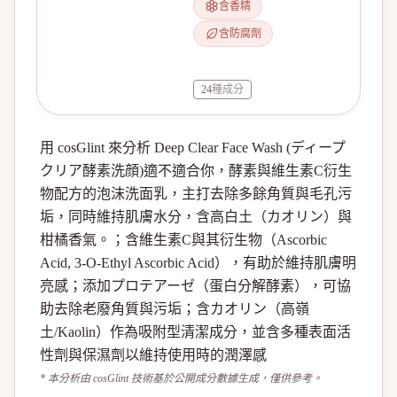
含香精
含防腐劑
24
種成分
用 cosGlint 來分析 Deep Clear Face Wash (ディープ
クリア酵素洗顔)適不適合你，酵素與維生素C衍生
物配方的泡沫洗面乳，主打去除多餘角質與毛孔污
垢，同時維持肌膚水分，含高白土（カオリン）與
柑橘香氣。；含維生素C與其衍生物（Ascorbic
Acid, 3‑O‑Ethyl Ascorbic Acid），有助於維持肌膚明
亮感；添加プロテアーゼ（蛋白分解酵素），可協
助去除老廢角質與污垢；含カオリン（高嶺
土/Kaolin）作為吸附型清潔成分，並含多種表面活
性劑與保濕劑以維持使用時的潤澤感
* 本分析由 cosGlint 技術基於公開成分數據生成，僅供參考。