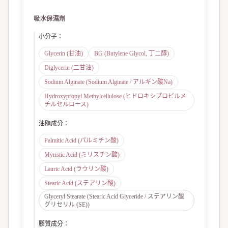
吸水保濕劑
小分子
：
Glycerin (甘油)
BG (Butylene Glycol, 丁二醇)
Diglycerin (二甘油)
Sodium Alginate (Sodium Alginate / アルギン酸Na)
Hydroxypropyl Methylcellulose (ヒドロキシプロピルメ
チルセルロース)
油脂成分
：
Palmitic Acid (パルミチン酸)
Myristic Acid (ミリスチン酸)
Lauric Acid (ラウリン酸)
Stearic Acid (ステアリン酸)
Glyceryl Stearate (Stearic Acid Glyceride / ステアリン酸
グリセリル (SE))
膠質成分
：