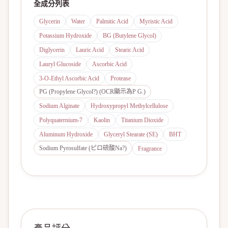
全成分列表
Glycerin
Water
Palmitic Acid
Myristic Acid
Potassium Hydroxide
BG (Butylene Glycol)
Diglycerin
Lauric Acid
Stearic Acid
Lauryl Glucoside
Ascorbic Acid
3‑O‑Ethyl Ascorbic Acid
Protease
PG (Propylene Glycol?) (OCR顯示為P G.)
Sodium Alginate
Hydroxypropyl Methylcellulose
Polyquaternium-7
Kaolin
Titanium Dioxide
Aluminum Hydroxide
Glyceryl Stearate (SE)
BHT
Sodium Pyrosulfate (ピロ硫酸Na?)
Fragrance