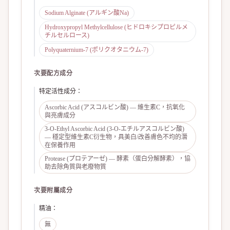
Sodium Alginate (アルギン酸Na)
Hydroxypropyl Methylcellulose (ヒドロキシプロピルメ
チルセルロース)
Polyquaternium-7 (ポリクオタニウム-7)
次要配方成分
特定活性成分
：
Ascorbic Acid (アスコルビン酸) — 維生素C，抗氧化
與亮膚成分
3‑O‑Ethyl Ascorbic Acid (3‑O‑エチルアスコルビン酸)
— 穩定型維生素C衍生物，具美白/改善膚色不均的潛
在保養作用
Protease (プロテアーゼ) — 酵素（蛋白分解酵素），協
助去除角質與老廢物質
次要附屬成分
精油
：
無