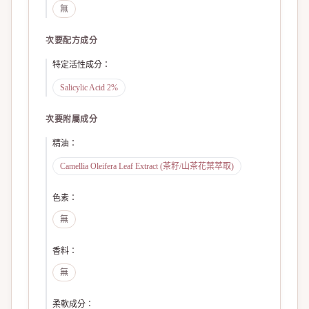
無
次要配方成分
特定活性成分
：
Salicylic Acid 2%
次要附屬成分
精油
：
Camellia Oleifera Leaf Extract (茶籽/山茶花葉萃取)
色素
：
無
香料
：
無
柔軟成分
：