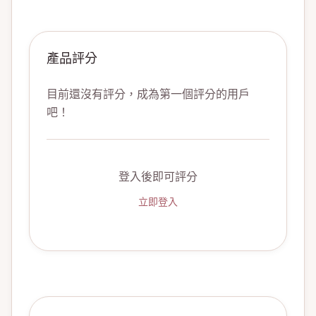
產品評分
目前還沒有評分，成為第一個評分的用戶
吧！
登入後即可評分
立即登入