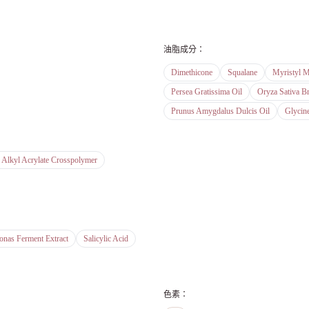
油脂成分
：
Dimethicone
Squalane
Myristyl M
Persea Gratissima Oil
Oryza Sativa Br
Prunus Amygdalus Dulcis Oil
Glycine
 Alkyl Acrylate Crosspolymer
onas Ferment Extract
Salicylic Acid
色素
：