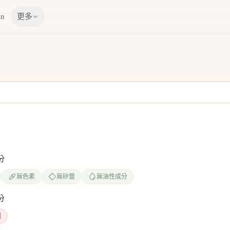
in
更多
分
無色素
無矽靈
無油性成分
分
劑