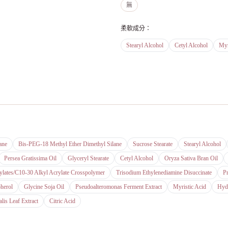
無
柔軟成分
：
Stearyl Alcohol
Cetyl Alcohol
Myr
ane
Bis-PEG-18 Methyl Ether Dimethyl Silane
Sucrose Stearate
Stearyl Alcohol
Persea Gratissima Oil
Glyceryl Stearate
Cetyl Alcohol
Oryza Sativa Bran Oil
ylates/C10-30 Alkyl Acrylate Crosspolymer
Trisodium Ethylenediamine Disuccinate
P
herol
Glycine Soja Oil
Pseudoalteromonas Ferment Extract
Myristic Acid
Hyd
lis Leaf Extract
Citric Acid