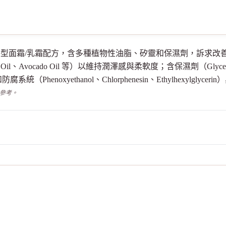
，保濕滋養型面霜/乳霜配方，含多種植物性油脂、矽靈和保濕劑，訴
nel Oil、Avocado Oil 等）以維持潤澤感與柔軟度；含保濕劑（Glyce
oxyethanol、Chlorphenesin、Ethylhexylglycerin）
供參考。