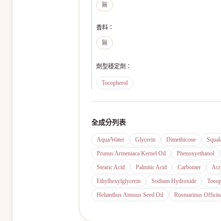
無
香料
：
無
劑型穩定劑
：
Tocopherol
全成分列表
Aqua/Water
Glycerin
Dimethicone
Squal
Prunus Armeniaca Kernel Oil
Phenoxyethanol
Stearic Acid
Palmitic Acid
Carbomer
Acr
Ethylhexylglycerin
Sodium Hydroxide
Tocop
Helianthus Annuus Seed Oil
Rosmarinus Officina