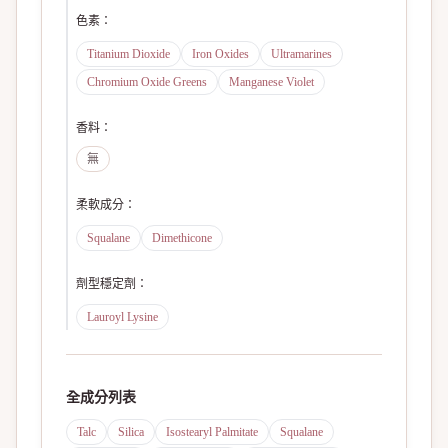
色素
：
Titanium Dioxide
Iron Oxides
Ultramarines
Chromium Oxide Greens
Manganese Violet
香料
：
無
柔軟成分
：
Squalane
Dimethicone
劑型穩定劑
：
Lauroyl Lysine
全成分列表
Talc
Silica
Isostearyl Palmitate
Squalane