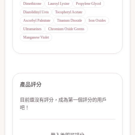
Dimethicone
Lauroyl Lysine
Propylene Glycol
Diazolidinyl Urea
Tocopheryl Acetate
Ascorbyl Palmitate
Titanium Dioxide
Iron Oxides
Ultramarines
Chromium Oxide Greens
Manganese Violet
產品評分
目前還沒有評分，成為第一個評分的用戶
吧！