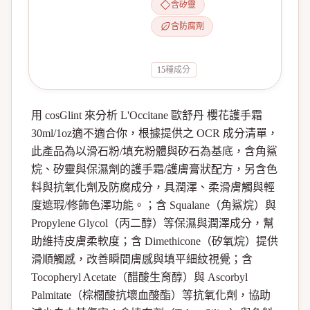
含矽靈
含防腐劑
15
種成分
用 cosGlint 來分析 L'Occitane 歐舒丹 櫻花護手霜
30ml/1oz適不適合你，根據提供之 OCR 成分清單，
此產品為以滑石粉/填充粉體與矽石為基底，含角鯊
烷、矽靈與保濕劑的護手霜/護膚膏狀配方，另含色
料與抗氧化劑及防腐成分，具潤澤、柔滑膚觸與輕
度遮瑕/修飾色澤功能。；含 Squalane（角鯊烷）與
Propylene Glycol（丙二醇）等保濕與潤澤成分，幫
助維持皮膚柔軟度；含 Dimethicone（矽氧烷）提供
滑順觸感，改善瞬間膚感與填平細紋視覺；含
Tocopheryl Acetate（醋酸生育醇）與 Ascorbyl
Palmitate（棕櫚酸抗壞血酸酯）等抗氧化劑，協助