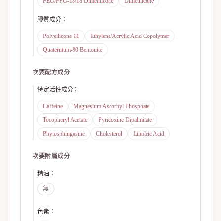
PEG/PPG-18/18 Dimethicone
Dimethicone
膠質成分
：
Polysilicone-11
Ethylene/Acrylic Acid Copolymer
Quaternium-90 Bentonite
次要配方成分
特定活性成分
：
Caffeine
Magnesium Ascorbyl Phosphate
Tocopheryl Acetate
Pyridoxine Dipalmitate
Phytosphingosine
Cholesterol
Linoleic Acid
次要附屬成分
精油
：
無
色素
：