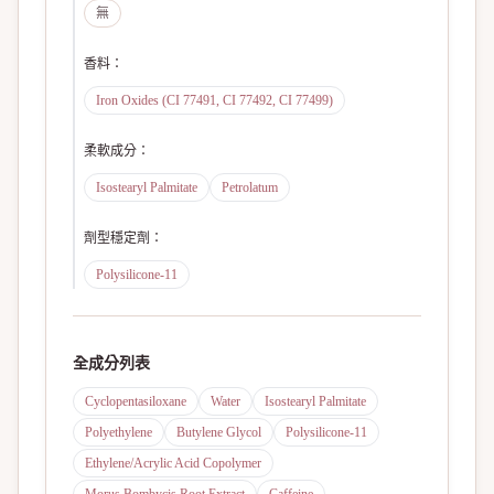
無
香料
：
Iron Oxides (CI 77491, CI 77492, CI 77499)
柔軟成分
：
Isostearyl Palmitate
Petrolatum
劑型穩定劑
：
Polysilicone-11
全成分列表
Cyclopentasiloxane
Water
Isostearyl Palmitate
Polyethylene
Butylene Glycol
Polysilicone-11
Ethylene/Acrylic Acid Copolymer