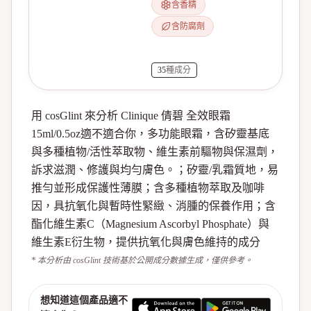
含香精
含防腐劑
35
種成分
用 cosGlint 來分析 Clinique 倩碧 全效眼霜
15ml/0.5oz適不適合你，多功能眼霜，含矽靈基底
與多種植物/活性萃取物、維生素前驅物與保濕劑，
訴求滋潤、修護與均勻膚色。；矽靈/乳霜質地，易
推勻並形成保護性薄膜；含多種植物萃取及咖啡
因，具抗氧化與暫時性緊緻、消腫的保養作用；含
酯化維生素C（Magnesium Ascorbyl Phosphate）與
維生素E衍生物，提供抗氧化與膚色維持的成分
* 本分析由 cosGlint 技術基於公開成分數據生成，僅供參考。
想知道這個產品適不