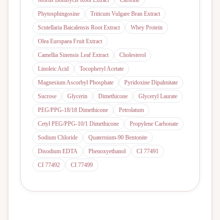
Morus Bombycis Root Extract
Caffeine
Phytosphingosine
Triticum Vulgare Bran Extract
Scutellaria Baicalensis Root Extract
Whey Protein
Olea Europaea Fruit Extract
Camellia Sinensis Leaf Extract
Cholesterol
Linoleic Acid
Tocopheryl Acetate
Magnesium Ascorbyl Phosphate
Pyridoxine Dipalmitate
Sucrose
Glycerin
Dimethicone
Glyceryl Laurate
PEG/PPG-18/18 Dimethicone
Petrolatum
Cetyl PEG/PPG-10/1 Dimethicone
Propylene Carbonate
Sodium Chloride
Quaternium-90 Bentonite
Disodium EDTA
Phenoxyethanol
CI 77491
CI 77492
CI 77499