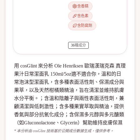
含香精
含色素
含防腐劑
36
種成分
用 cosGlint 來分析 Ole Henriksen 歐瑞漢瑞克森 真理
果汁日常潔面乳 150ml/5oz適不適合你，溫和的日
常泡沫型潔面乳，含多種表面活性劑、保濕成分與
果萃，以及天然柑橘類精油，旨在清潔並維持肌膚
水分平衡。；含溫和陰離子與兩性表面活性劑，兼
顧清潔與低刺激性；含多種果實萃取與精油，提供
香氣與部分抗氧化成分；含保濕多元醇與多元醣類
（如Gluconolactone、Glycerin）幫助維持皮膚保濕
* 本分析由 cosGlint 技術基於公開成分數據生成，僅供參考。