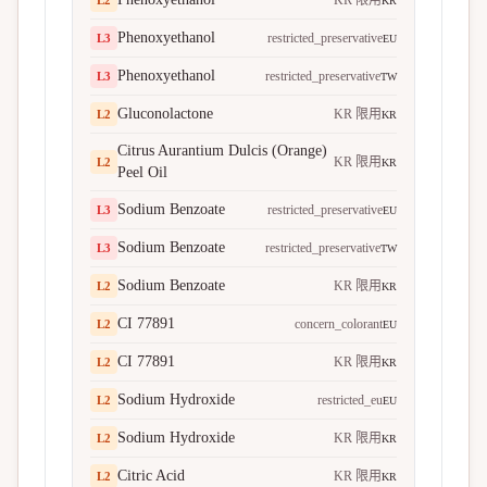
KR 限用
L
2
KR
Phenoxyethanol
restricted_preservative
L
3
EU
Phenoxyethanol
restricted_preservative
L
3
TW
Gluconolactone
KR 限用
L
2
KR
Citrus Aurantium Dulcis (Orange)
KR 限用
L
2
KR
Peel Oil
Sodium Benzoate
restricted_preservative
L
3
EU
Sodium Benzoate
restricted_preservative
L
3
TW
Sodium Benzoate
KR 限用
L
2
KR
CI 77891
concern_colorant
L
2
EU
CI 77891
KR 限用
L
2
KR
Sodium Hydroxide
restricted_eu
L
2
EU
Sodium Hydroxide
KR 限用
L
2
KR
Citric Acid
KR 限用
L
2
KR