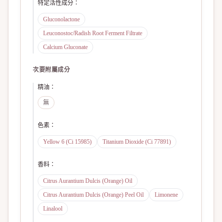
特定活性成分
：
Gluconolactone
Leuconostoc/Radish Root Ferment Filtrate
Calcium Gluconate
次要附屬成分
精油
：
無
色素
：
Yellow 6 (Ci 15985)
Titanium Dioxide (Ci 77891)
香料
：
Citrus Aurantium Dulcis (Orange) Oil
Citrus Aurantium Dulcis (Orange) Peel Oil
Limonene
Linalool