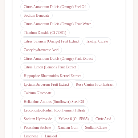
Citrus Aurantium Dulcis (Orange) Peel Oil
Sodium Benzoate
Citrus Aurantium Dulcis (Orange) Fruit Water
Titanium Dioxide (Ci 77891)
Citrus Sinensis (Orange) Fruit Extract
Triethyl Citrate
Caprylhydroxamic Acid
Citrus Aurantium Dulcis (Orange) Fruit Extract
Citrus Limon (Lemon) Fruit Extract
Hippophae Rhamnoides Kernel Extract
Lycium Barbarum Fruit Extract
Rosa Canina Fruit Extract
Calcium Gluconate
Helianthus Annuus (Sunflower) Seed Oil
Leuconostoc/Radish Root Ferment Filtrate
Sodium Hydroxide
Yellow 6 (Ci 15985)
Citric Acid
Potassium Sorbate
Xanthan Gum
Sodium Citrate
Limonene
Linalool