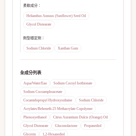
柔軟成分
：
Helianthus Annuus (Sunflower) Seed Oil
Glycol Distearate
劑型穩定劑
：
Sodium Chloride
Xanthan Gum
全成分列表
Aqua/Water/Eau
Sodium Cocoyl Isethionate
Sodium Cocoamphoacetate
Cocamidopropyl Hydroxysultaine
Sodium Chloride
Acrylates/Beheneth-25 Methacrylate Copolymer
Phenoxyethanol
Citrus Aurantium Dulcis (Orange) Oil
Glycol Distearate
Gluconolactone
Propanediol
Glycerin
1,2-Hexanediol