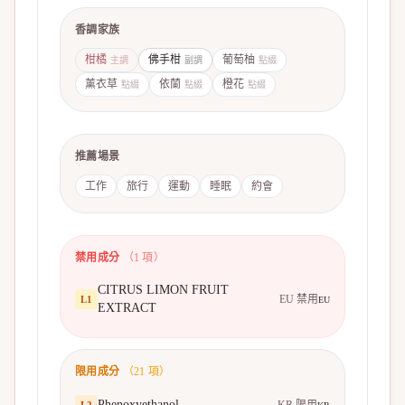
香調家族
柑橘
佛手柑
葡萄柚
主調
副調
點綴
薰衣草
依蘭
橙花
點綴
點綴
點綴
推薦場景
工作
旅行
運動
睡眠
約會
禁用成分
（
1
項）
CITRUS LIMON FRUIT
EU 禁用
L
1
EU
EXTRACT
限用成分
（
21
項）
Phenoxyethanol