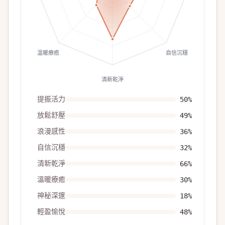
溫暖療癒
自信沉穩
清新乾淨
提振活力
50
%
放鬆舒壓
49
%
浪漫感性
36
%
自信沉穩
32
%
清新乾淨
66
%
溫暖療癒
30
%
神秘深邃
18
%
輕盈愉悅
48
%