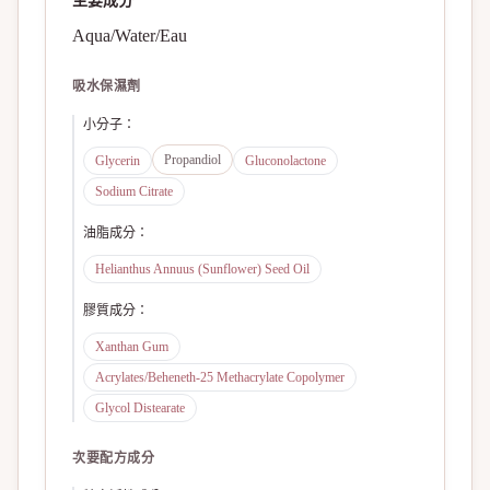
主要成分
Aqua/Water/Eau
吸水保濕劑
小分子
：
Propandiol
Glycerin
Gluconolactone
Sodium Citrate
油脂成分
：
Helianthus Annuus (Sunflower) Seed Oil
膠質成分
：
Xanthan Gum
Acrylates/Beheneth-25 Methacrylate Copolymer
Glycol Distearate
次要配方成分