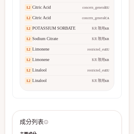
Citric Acid
concern_general
L
2
EU
Citric Acid
concern_general
L
2
CA
POTASSIUM SORBATE
KR 限用
L
2
KR
Sodium Citrate
KR 限用
L
2
KR
Limonene
restricted_eu
L
2
EU
Limonene
KR 限用
L
2
KR
Linalool
restricted_eu
L
2
EU
Linalool
KR 限用
L
2
KR
成分列表