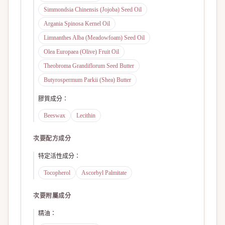
Simmondsia Chinensis (Jojoba) Seed Oil
Argania Spinosa Kernel Oil
Limnanthes Alba (Meadowfoam) Seed Oil
Olea Europaea (Olive) Fruit Oil
Theobroma Grandiflorum Seed Butter
Butyrospermum Parkii (Shea) Butter
膠質成分
：
Beeswax
Lecithin
次要配方成分
特定活性成分
：
Tocopherol
Ascorbyl Palmitate
次要附屬成分
精油
：