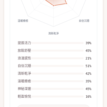
溫暖療癒
自信沉穩
清新乾淨
提振活力
39
%
放鬆舒壓
45
%
浪漫感性
21
%
自信沉穩
51
%
清新乾淨
42
%
溫暖療癒
35
%
神秘深邃
45
%
輕盈愉悅
16
%