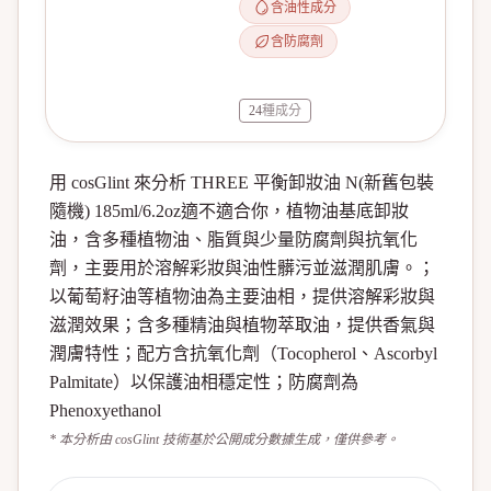
含油性成分
含防腐劑
24
種成分
用 cosGlint 來分析 THREE 平衡卸妝油 N(新舊包裝
隨機) 185ml/6.2oz適不適合你，植物油基底卸妝
油，含多種植物油、脂質與少量防腐劑與抗氧化
劑，主要用於溶解彩妝與油性髒污並滋潤肌膚。；
以葡萄籽油等植物油為主要油相，提供溶解彩妝與
滋潤效果；含多種精油與植物萃取油，提供香氣與
潤膚特性；配方含抗氧化劑（Tocopherol、Ascorbyl
Palmitate）以保護油相穩定性；防腐劑為
Phenoxyethanol
* 本分析由 cosGlint 技術基於公開成分數據生成，僅供參考。