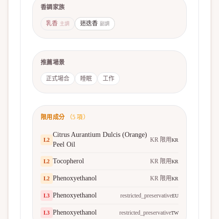
香調家族
乳香
迷迭香
主調
副調
推薦場景
正式場合
睡眠
工作
限用成分
（
5
項）
Citrus Aurantium Dulcis (Orange)
KR 限用
L
2
KR
Peel Oil
Tocopherol
KR 限用
L
2
KR
Phenoxyethanol
KR 限用
L
2
KR
Phenoxyethanol
restricted_preservative
L
3
EU
Phenoxyethanol
restricted_preservative
L
3
TW