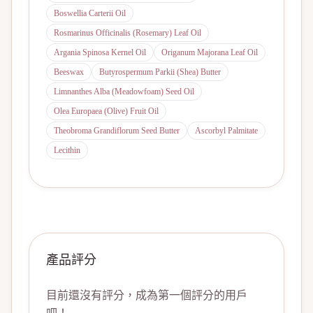
Boswellia Carterii Oil
Rosmarinus Officinalis (Rosemary) Leaf Oil
Argania Spinosa Kernel Oil
Origanum Majorana Leaf Oil
Beeswax
Butyrospermum Parkii (Shea) Butter
Limnanthes Alba (Meadowfoam) Seed Oil
Olea Europaea (Olive) Fruit Oil
Theobroma Grandiflorum Seed Butter
Ascorbyl Palmitate
Lecithin
產品評分
目前還沒有評分，成為第一個評分的用戶