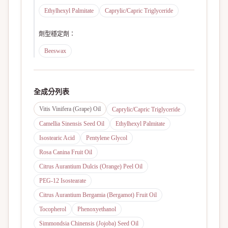
Ethylhexyl Palmitate
Caprylic/Capric Triglyceride
劑型穩定劑
：
Beeswax
全成分列表
Vitis Vinifera (Grape) Oil
Caprylic/Capric Triglyceride
Camellia Sinensis Seed Oil
Ethylhexyl Palmitate
Isostearic Acid
Pentylene Glycol
Rosa Canina Fruit Oil
Citrus Aurantium Dulcis (Orange) Peel Oil
PEG-12 Isostearate
Citrus Aurantium Bergamia (Bergamot) Fruit Oil
Tocopherol
Phenoxyethanol
Simmondsia Chinensis (Jojoba) Seed Oil