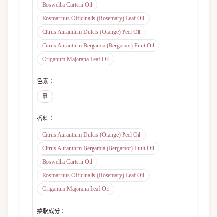
Boswellia Carterii Oil
Rosmarinus Officinalis (Rosemary) Leaf Oil
Citrus Aurantium Dulcis (Orange) Peel Oil
Citrus Aurantium Bergamia (Bergamot) Fruit Oil
Origanum Majorana Leaf Oil
色素
：
無
香料
：
Citrus Aurantium Dulcis (Orange) Peel Oil
Citrus Aurantium Bergamia (Bergamot) Fruit Oil
Boswellia Carterii Oil
Rosmarinus Officinalis (Rosemary) Leaf Oil
Origanum Majorana Leaf Oil
柔軟成分
：