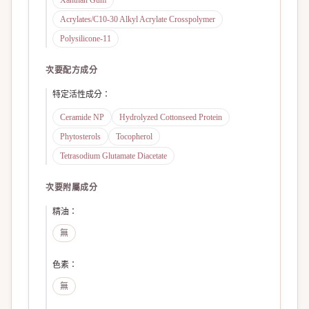
Xanthan Gum
Acrylates/C10-30 Alkyl Acrylate Crosspolymer
Polysilicone-11
次要配方成分
特定活性成分
：
Ceramide NP
Hydrolyzed Cottonseed Protein
Phytosterols
Tocopherol
Tetrasodium Glutamate Diacetate
次要附屬成分
精油
：
無
色素
：
無