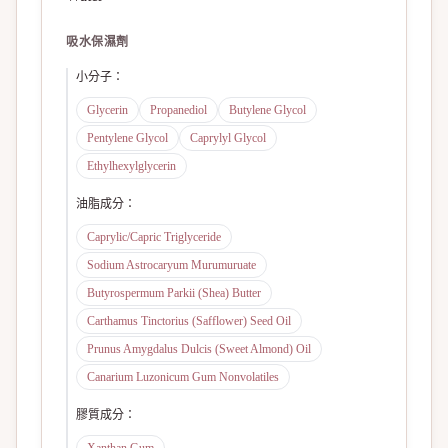
吸水保濕劑
小分子
：
Glycerin
Propanediol
Butylene Glycol
Pentylene Glycol
Caprylyl Glycol
Ethylhexylglycerin
油脂成分
：
Caprylic/Capric Triglyceride
Sodium Astrocaryum Murumuruate
Butyrospermum Parkii (Shea) Butter
Carthamus Tinctorius (Safflower) Seed Oil
Prunus Amygdalus Dulcis (Sweet Almond) Oil
Canarium Luzonicum Gum Nonvolatiles
膠質成分
：