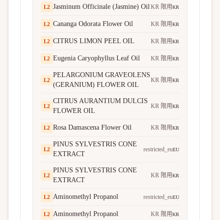
Jasminum Officinale (Jasmine) Oil
KR 限用
L
2
KR
Cananga Odorata Flower Oil
KR 限用
L
2
KR
CITRUS LIMON PEEL OIL
KR 限用
L
2
KR
Eugenia Caryophyllus Leaf Oil
KR 限用
L
2
KR
PELARGONIUM GRAVEOLENS
KR 限用
L
2
KR
(GERANIUM) FLOWER OIL
CITRUS AURANTIUM DULCIS
KR 限用
L
2
KR
FLOWER OIL
Rosa Damascena Flower Oil
KR 限用
L
2
KR
PINUS SYLVESTRIS CONE
restricted_eu
L
2
EU
EXTRACT
PINUS SYLVESTRIS CONE
KR 限用
L
2
KR
EXTRACT
Aminomethyl Propanol
restricted_eu
L
2
EU
Aminomethyl Propanol
KR 限用
L
2
KR