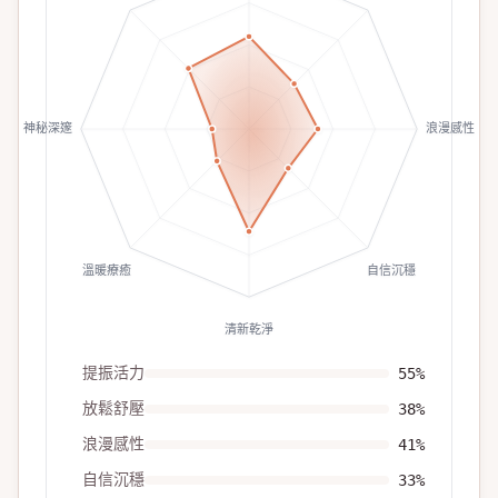
神秘深邃
浪漫感性
溫暖療癒
自信沉穩
清新乾淨
提振活力
55
%
放鬆舒壓
38
%
浪漫感性
41
%
自信沉穩
33
%