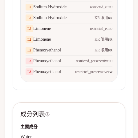
Sodium Hydroxide
restricted_eu
L
2
EU
Sodium Hydroxide
KR 限用
L
2
KR
Limonene
restricted_eu
L
2
EU
Limonene
KR 限用
L
2
KR
Phenoxyethanol
KR 限用
L
2
KR
Phenoxyethanol
restricted_preservative
L
3
EU
Phenoxyethanol
restricted_preservative
L
3
TW
成分列表
主要成分
Water