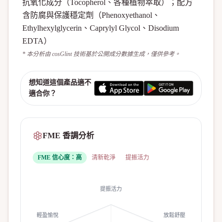
抗氧化成分（Tocopherol、各種植物萃取）；配方
含防腐與保護穩定劑（Phenoxyethanol、
Ethylhexylglycerin、Caprylyl Glycol、Disodium
EDTA）
* 本分析由 cosGlint 技術基於公開成分數據生成，僅供參考。
想知道這個產品適不
適合你？
FME 香調分析
FME 信心度：
高
清新乾淨
提振活力
提振活力
輕盈愉悅
放鬆舒壓