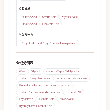
柔軟成分
：
Palmitic Acid
Stearic Acid
Myristic Acid
Linoleic Acid
Linolenic Acid
劑型穩定劑
：
Acrylates/C10-30 Alkyl Acrylate Crosspolymer
全成分列表
Water
Glycerin
Caprylic/Capric Triglyceride
Sodium Cocoyl Isethionate
Sodium Lauroyl Glutamate
Divinyldimethicone/Dimethicone Copolymer
Sodium Astrocaryum Murumuruate
Ceramide NP
Phytosterols
Palmitic Acid
Stearic Acid
Hydrogenated Coconut Acid