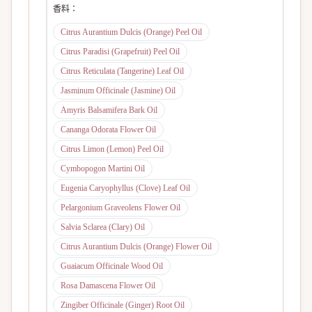
香料
：
Citrus Aurantium Dulcis (Orange) Peel Oil
Citrus Paradisi (Grapefruit) Peel Oil
Citrus Reticulata (Tangerine) Leaf Oil
Jasminum Officinale (Jasmine) Oil
Amyris Balsamifera Bark Oil
Cananga Odorata Flower Oil
Citrus Limon (Lemon) Peel Oil
Cymbopogon Martini Oil
Eugenia Caryophyllus (Clove) Leaf Oil
Pelargonium Graveolens Flower Oil
Salvia Sclarea (Clary) Oil
Citrus Aurantium Dulcis (Orange) Flower Oil
Guaiacum Officinale Wood Oil
Rosa Damascena Flower Oil
Zingiber Officinale (Ginger) Root Oil