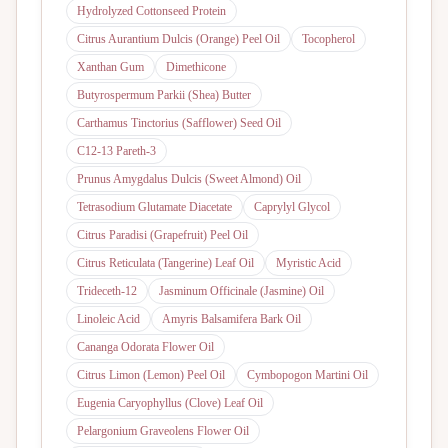
Hydrolyzed Cottonseed Protein
Citrus Aurantium Dulcis (Orange) Peel Oil
Tocopherol
Xanthan Gum
Dimethicone
Butyrospermum Parkii (Shea) Butter
Carthamus Tinctorius (Safflower) Seed Oil
C12-13 Pareth-3
Prunus Amygdalus Dulcis (Sweet Almond) Oil
Tetrasodium Glutamate Diacetate
Caprylyl Glycol
Citrus Paradisi (Grapefruit) Peel Oil
Citrus Reticulata (Tangerine) Leaf Oil
Myristic Acid
Trideceth-12
Jasminum Officinale (Jasmine) Oil
Linoleic Acid
Amyris Balsamifera Bark Oil
Cananga Odorata Flower Oil
Citrus Limon (Lemon) Peel Oil
Cymbopogon Martini Oil
Eugenia Caryophyllus (Clove) Leaf Oil
Pelargonium Graveolens Flower Oil