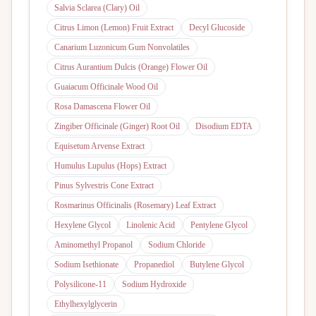
Salvia Sclarea (Clary) Oil
Citrus Limon (Lemon) Fruit Extract
Decyl Glucoside
Canarium Luzonicum Gum Nonvolatiles
Citrus Aurantium Dulcis (Orange) Flower Oil
Guaiacum Officinale Wood Oil
Rosa Damascena Flower Oil
Zingiber Officinale (Ginger) Root Oil
Disodium EDTA
Equisetum Arvense Extract
Humulus Lupulus (Hops) Extract
Pinus Sylvestris Cone Extract
Rosmarinus Officinalis (Rosemary) Leaf Extract
Hexylene Glycol
Linolenic Acid
Pentylene Glycol
Aminomethyl Propanol
Sodium Chloride
Sodium Isethionate
Propanediol
Butylene Glycol
Polysilicone-11
Sodium Hydroxide
Ethylhexylglycerin