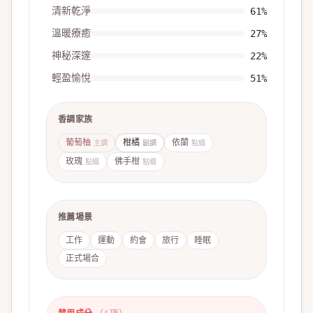
清新乾淨
61
%
溫暖療癒
27
%
神秘深邃
22
%
輕盈愉悅
51
%
香調家族
葡萄柚
柑橘
依蘭
主調
副調
點綴
玫瑰
佛手柑
點綴
點綴
推薦場景
工作
運動
約會
旅行
睡眠
正式場合