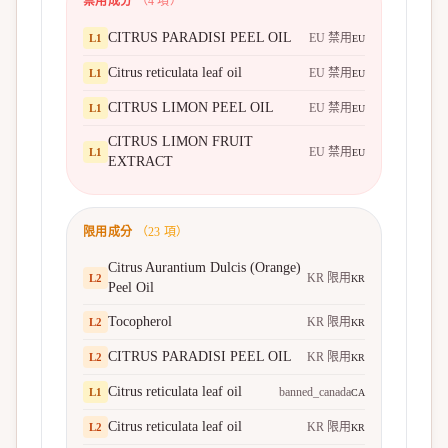
禁用成分
（
4
項）
CITRUS PARADISI PEEL OIL
EU 禁用
L
1
EU
Citrus reticulata leaf oil
EU 禁用
L
1
EU
CITRUS LIMON PEEL OIL
EU 禁用
L
1
EU
CITRUS LIMON FRUIT
EU 禁用
L
1
EU
EXTRACT
限用成分
（
23
項）
Citrus Aurantium Dulcis (Orange)
KR 限用
L
2
KR
Peel Oil
Tocopherol
KR 限用
L
2
KR
CITRUS PARADISI PEEL OIL
KR 限用
L
2
KR
Citrus reticulata leaf oil
banned_canada
L
1
CA
Citrus reticulata leaf oil
KR 限用
L
2
KR