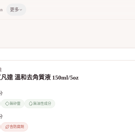
in
更多
達
 艾凡達 溫和去角質液 150ml/5oz
分
無矽靈
無油性成分
分
含防腐劑