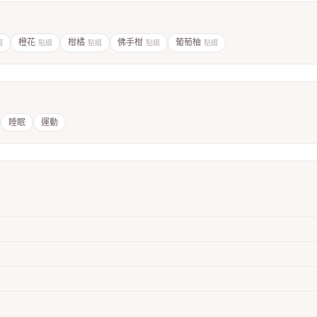
橙花
柑橘
佛手柑
葡萄柚
綴
點綴
點綴
點綴
點綴
睡眠
運動