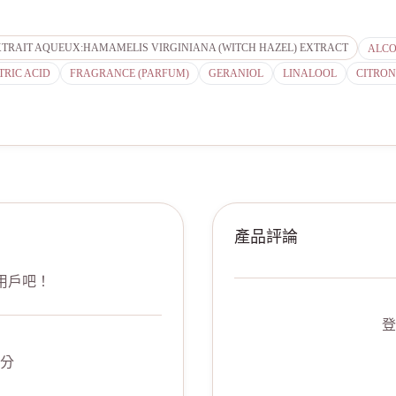
TRAIT AQUEUX:HAMAMELIS VIRGINIANA (WITCH HAZEL) EXTRACT
ALCO
TRIC ACID
FRAGRANCE (PARFUM)
GERANIOL
LINALOOL
CITRON
產品評論
用戶吧！
登
分