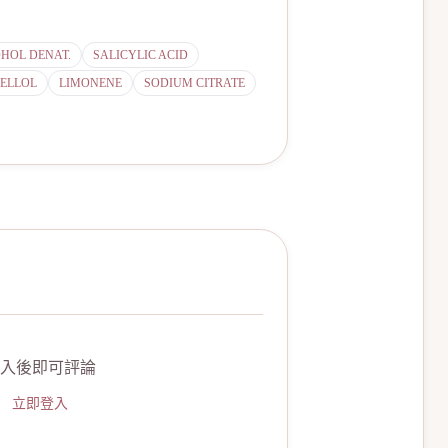
HOL DENAT.
SALICYLIC ACID
ELLOL
LIMONENE
SODIUM CITRATE
入後即可評論
立即登入