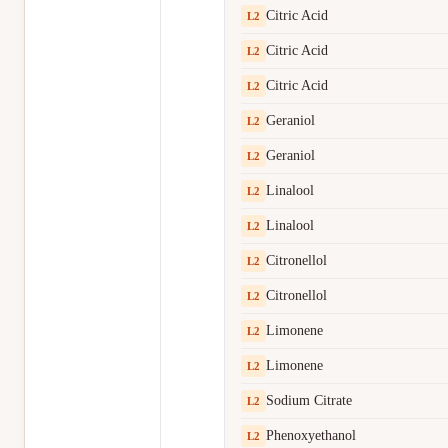
Citric Acid
L
2
Citric Acid
L
2
Citric Acid
L
2
Geraniol
L
2
Geraniol
L
2
Linalool
L
2
Linalool
L
2
Citronellol
L
2
Citronellol
L
2
Limonene
L
2
Limonene
L
2
Sodium Citrate
L
2
Phenoxyethanol
L
2