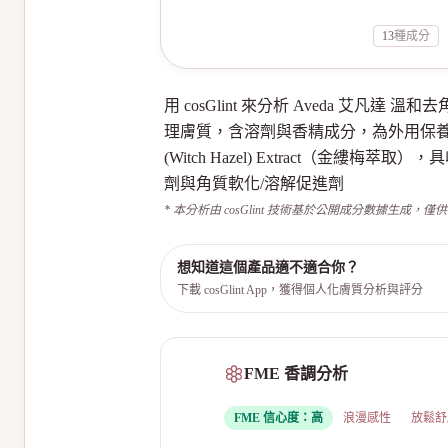
13
種成分
用 cosGlint 來分析 Aveda 艾
理膚質，含溶劑與香精成分，為外用保養品。；含 
(Witch Hazel) Extract（金縷梅
劑與角質軟化/溶解促進劑
* 本分析由 cosGlint 技術基於公開成分數據生成，僅
想知道這個產品適不適合你？
下載 cosGlint App，獲得個人化膚質分析與評分
FME 香調分析
FME 信心度：
高
浪漫感性
放鬆舒