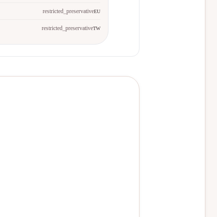
restricted_preservative
EU
restricted_preservative
TW