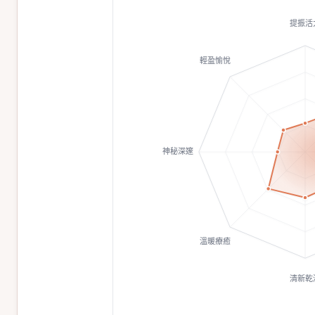
提振活
輕盈愉悅
神秘深邃
溫暖療癒
清新乾