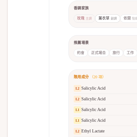
香調家族
玫瑰
薰衣草
依蘭
主調
副調
點
推薦場景
約會
正式場合
旅行
工作
限用成分
（
20
項）
Salicylic Acid
L
2
Salicylic Acid
L
2
Salicylic Acid
L
1
Salicylic Acid
L
1
Ethyl Lactate
L
2