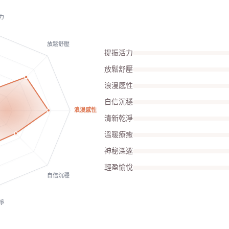
力
放鬆舒壓
提振活力
放鬆舒壓
浪漫感性
自信沉穩
浪漫感性
清新乾淨
溫暖療癒
神秘深邃
輕盈愉悅
自信沉穩
淨