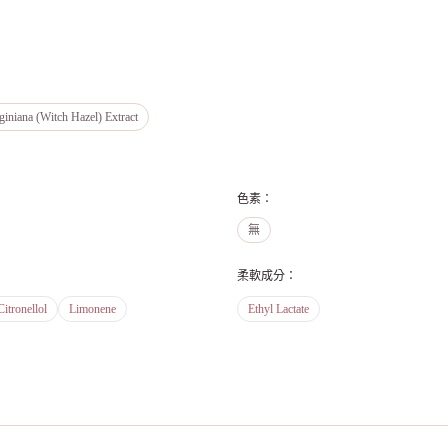
iniana (Witch Hazel) Extract
色素
：
無
柔軟成分
：
Citronellol
Limonene
Ethyl Lactate