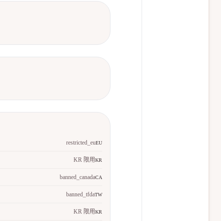
restricted_eu
EU
KR 限用
KR
banned_canada
CA
banned_tfda
TW
KR 限用
KR