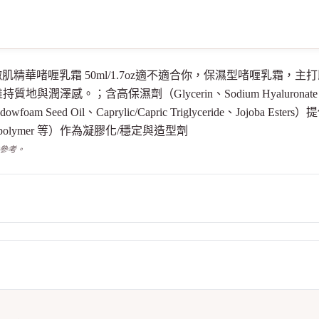
 Dior 水活力嫩肌精華啫喱乳霜 50ml/1.7oz適不適合你，保濕型啫
；含高保濕劑（Glycerin、Sodium Hyaluronate、Propan
Seed Oil、Caprylic/Capric Triglyceride、Jojob
te Crosspolymer 等）作為凝膠化/穩定與造型劑
供參考。