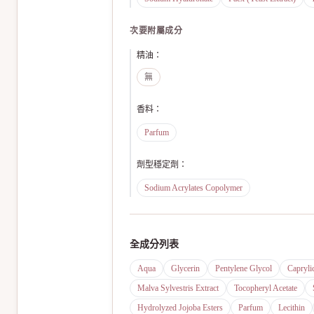
次要附屬成分
精油
：
無
香料
：
Parfum
劑型穩定劑
：
Sodium Acrylates Copolymer
全成分列表
Aqua
Glycerin
Pentylene Glycol
Capryli
Malva Sylvestris Extract
Tocopheryl Acetate
Hydrolyzed Jojoba Esters
Parfum
Lecithin