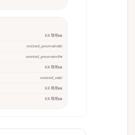
KR 限用
KR
restricted_preservative
EU
restricted_preservative
TW
KR 限用
KR
restricted_eu
EU
KR 限用
KR
KR 限用
KR