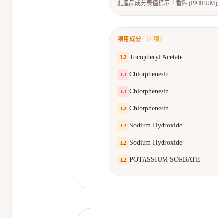
此產品成分表僅標示「香料 (PARFU
限用成分
（
7
項）
Tocopheryl Acetate
L
2
Chlorphenesin
L
3
Chlorphenesin
L
3
Chlorphenesin
L
2
Sodium Hydroxide
L
2
Sodium Hydroxide
L
2
POTASSIUM SORBATE
L
2