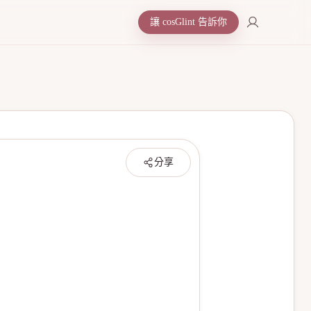
讓 cosGlint 告訴你
分享