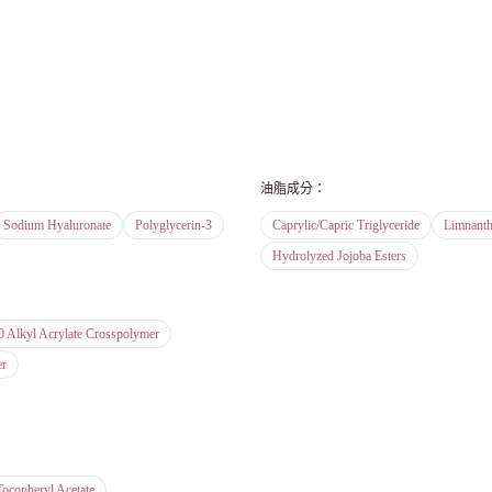
油脂成分
：
Sodium Hyaluronate
Polyglycerin-3
Caprylic/Capric Triglyceride
Limnanth
Hydrolyzed Jojoba Esters
0 Alkyl Acrylate Crosspolymer
er
Tocopheryl Acetate