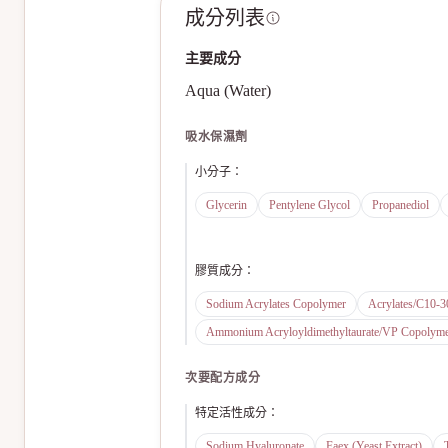
成分列表
主要成分
Aqua (Water)
吸水保濕劑
小分子
：
Glycerin
Pentylene Glycol
Propanediol
膠質成分
：
Sodium Acrylates Copolymer
Acrylates/C10-3
Ammonium Acryloyldimethyltaurate/VP Copolym
次要配方成分
特定活性成分
：
Sodium Hyaluronate
Faex (Yeast Extract)