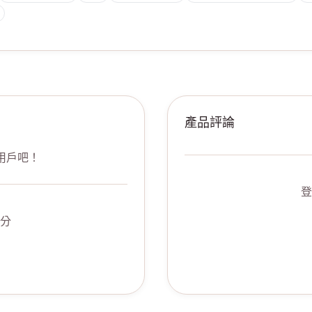
產品評論
用戶吧！
登
分