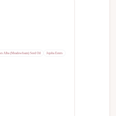
es Alba (Meadowfoam) Seed Oil
Jojoba Esters