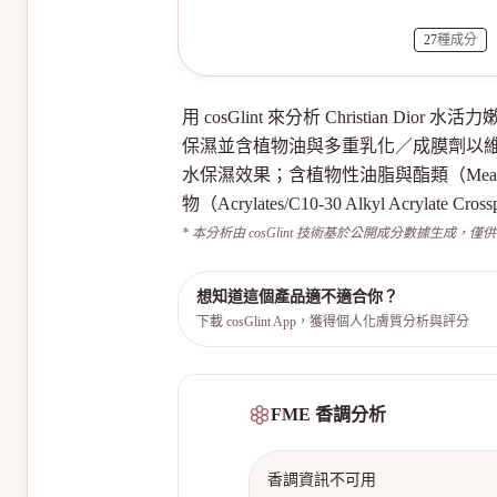
27
種成分
用 cosGlint 來分析 Christian
保濕並含植物油與多重乳化／成膜劑以維持質地與潤澤感。
水保濕效果；含植物性油脂與酯類（Meadowfoam 
物（Acrylates/C10-30 Alkyl Acryla
* 本分析由 cosGlint 技術基於公開成分數據生成，僅
想知道這個產品適不適合你？
下載 cosGlint App，獲得個人化膚質分析與評分
FME 香調分析
香調資訊不可用