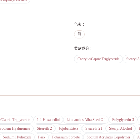
色素
：
無
柔軟成分
：
Caprylic/Capric Triglyceride
Stearyl A
c/Capric Triglyceride
1,2-Hexanediol
Limnanthes Alba Seed Oil
Polyglycerin-3
Sodium Hyaluronate
Steareth-2
Jojoba Esters
Steareth-21
Stearyl Alcohol
Sodium Hydroxide
Faex
Potassium Sorbate
Sodium Acrylates Copolymer
A