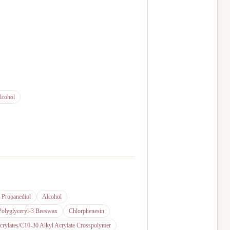
lcohol
Propanediol
Alcohol
Polyglyceryl-3 Beeswax
Chlorphenesin
crylates/C10-30 Alkyl Acrylate Crosspolymer