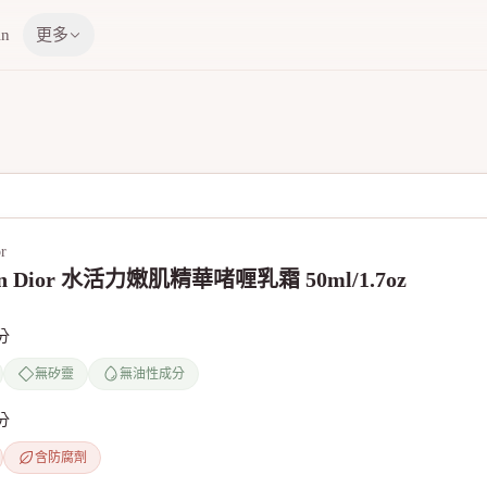
in
更多
or
ian Dior 水活力嫩肌精華啫喱乳霜 50ml/1.7oz
分
無矽靈
無油性成分
分
含防腐劑