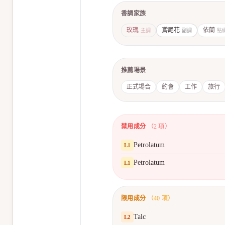
香調家族
玫瑰
鳶尾花
依蘭
主調
副調
點
推薦場景
正式場合
約會
工作
旅行
禁用成分
（
2
項）
Petrolatum
L
1
Petrolatum
L
1
限用成分
（
40
項）
Talc
L
2