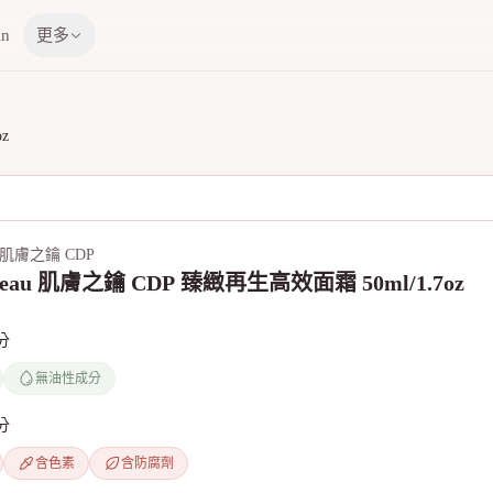
in
更多
z
au 肌膚之鑰 CDP
 Peau 肌膚之鑰 CDP 臻緻再生高效面霜 50ml/1.7oz
分
無油性成分
分
含色素
含防腐劑