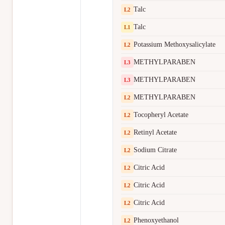
Talc
L
2
Talc
L
1
Potassium Methoxysalicylate
L
2
METHYLPARABEN
L
3
METHYLPARABEN
L
3
METHYLPARABEN
L
2
Tocopheryl Acetate
L
2
Retinyl Acetate
L
2
Sodium Citrate
L
2
Citric Acid
L
2
Citric Acid
L
2
Citric Acid
L
2
Phenoxyethanol
L
2