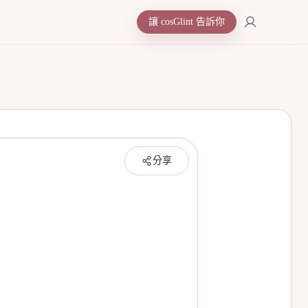
讓 cosGlint 告訴你
分享