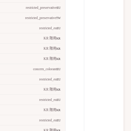
restricted_preservative
EU
restricted_preservative
TW
restricted_eu
EU
KR 限用
KR
KR 限用
KR
KR 限用
KR
concern_colorant
EU
restricted_eu
EU
KR 限用
KR
restricted_eu
EU
KR 限用
KR
restricted_eu
EU
KR 限用
KR