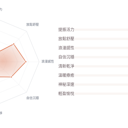
力
放鬆舒壓
提振活力
放鬆舒壓
浪漫感性
自信沉穩
浪漫感性
清新乾淨
溫暖療癒
神秘深邃
輕盈愉悅
自信沉穩
淨