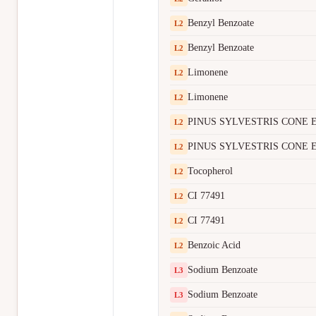
Benzyl Benzoate
L
2
Benzyl Benzoate
L
2
Limonene
L
2
Limonene
L
2
PINUS SYLVESTRIS CONE
L
2
PINUS SYLVESTRIS CONE
L
2
Tocopherol
L
2
CI 77491
L
2
CI 77491
L
2
Benzoic Acid
L
2
Sodium Benzoate
L
3
Sodium Benzoate
L
3