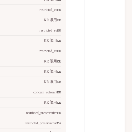
restricted_eu
EU
KR 限用
KR
restricted_eu
EU
KR 限用
KR
restricted_eu
EU
KR 限用
KR
KR 限用
KR
KR 限用
KR
concern_colorant
EU
KR 限用
KR
restricted_preservative
EU
restricted_preservative
TW