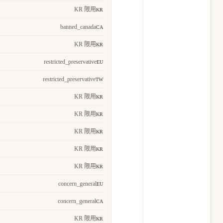
KR 限用
KR
banned_canada
CA
KR 限用
KR
restricted_preservative
EU
restricted_preservative
TW
KR 限用
KR
KR 限用
KR
KR 限用
KR
KR 限用
KR
KR 限用
KR
concern_general
EU
concern_general
CA
KR 限用
KR