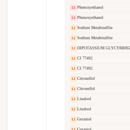
Phenoxyethanol
L
3
Phenoxyethanol
L
3
Sodium Metabisulfite
L
2
Sodium Metabisulfite
L
2
DIPOTASSIUM GLYCYRRHI
L
2
CI 77492
L
2
CI 77492
L
2
Citronellol
L
2
Citronellol
L
2
Linalool
L
2
Linalool
L
2
Geraniol
L
2
Geraniol
L
2