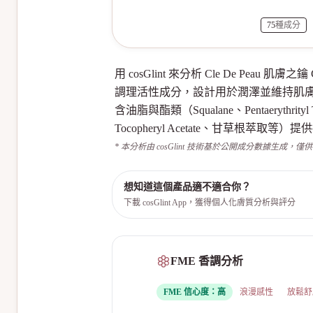
75
種成分
用 cosGlint 來分析 Cle De Pe
調理活性成分，設計用於潤澤並維持肌膚
含油脂與酯類（Squalane、Pentaerythrit
Tocopheryl Acetate、甘草根萃取
* 本分析由 cosGlint 技術基於公開成分數據生成，僅
想知道這個產品適不適合你？
下載 cosGlint App，獲得個人化膚質分析與評分
FME 香調分析
FME 信心度：
高
浪漫感性
放鬆舒