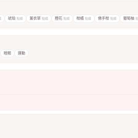
琥珀
薰衣草
橙花
柑橘
佛手柑
葡萄柚
綴
點綴
點綴
點綴
點綴
點綴
睡眠
運動