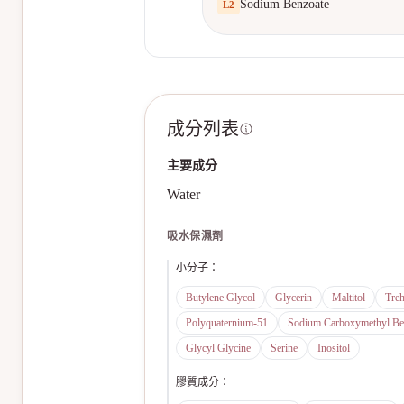
Sodium Benzoate
L
2
成分列表
主要成分
Water
吸水保濕劑
小分子
：
Butylene Glycol
Glycerin
Maltitol
Treh
Polyquaternium-51
Sodium Carboxymethyl Be
Glycyl Glycine
Serine
Inositol
膠質成分
：