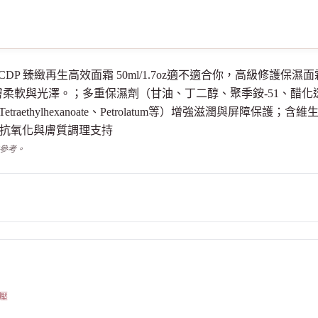
au 肌膚之鑰 CDP 臻緻再生高效面霜 50ml/1.7oz適不適合你，高
柔軟與光澤。；多重保濕劑（甘油、丁二醇、聚季銨-51、醋
yl Tetraethylhexanoate、Petrolatum等）增強滋潤與屏障保護；
等）提供抗氧化與膚質調理支持
供參考。
壓