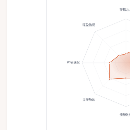
提振活
輕盈愉悅
神秘深邃
溫暖療癒
清新乾