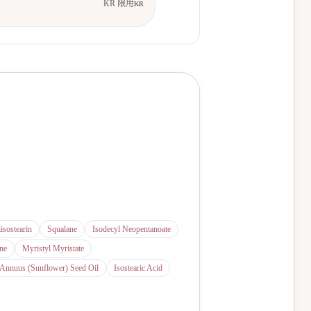
KR 限用
KR
iisostearin
Squalane
Isodecyl Neopentanoate
ne
Myristyl Myristate
 Annuus (Sunflower) Seed Oil
Isostearic Acid