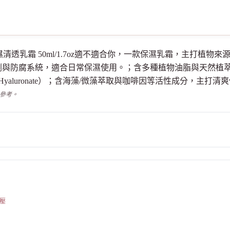
凡達 花植保濕清透乳霜 50ml/1.7oz適不適合你，一款保濕乳霜，主
劑與防腐系統，適合日常保濕使用。；含多種植物油脂與天然植萃
、Sodium Hyaluronate）；含海藻/微藻萃取與咖啡因等活性成分，主
供參考。
壓