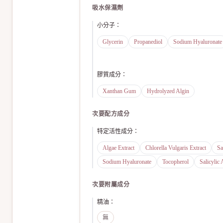
吸水保濕劑
小分子
：
Glycerin
Propanediol
Sodium Hyaluronate
膠質成分
：
Xanthan Gum
Hydrolyzed Algin
次要配方成分
特定活性成分
：
Algae Extract
Chlorella Vulgaris Extract
Sa
Sodium Hyaluronate
Tocopherol
Salicylic 
次要附屬成分
精油
：
無