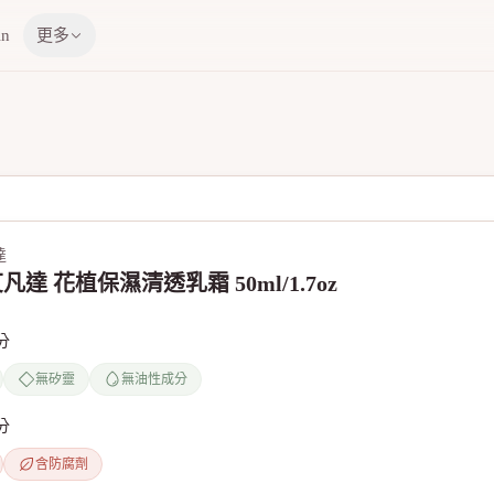
in
更多
達
 艾凡達 花植保濕清透乳霜 50ml/1.7oz
分
無矽靈
無油性成分
分
含防腐劑