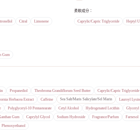
柔軟成分
：
tronellol
Citral
Limonene
Caprylic/Capric Triglyceride
Heptyl U
an Gum
in
Propanediol
Theobroma Grandiflorum Seed Butter
Caprylic/Capric Triglyceride
Sea Salt/Maris Salicylate/Sel Marin
cornia Herbacea Extract
Caffeine
Lauroyl Lysin
e
Polyglyceryl-10 Pentastearate
Cetyl Alcohol
Hydrogenated Lecithin
Glyceryl 
Xanthan Gum
Caprylyl Glycol
Sodium Hydroxide
Fragrance/Parfum
Farnesol
Phenoxyethanol