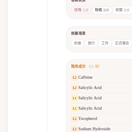
香調家族
玫瑰
柑橘
依蘭
主調
副調
點綴
推薦場景
約會
旅行
工作
正式場合
限用成分
（
25
項）
Caffeine
L
2
Salicylic Acid
L
2
Salicylic Acid
L
1
Salicylic Acid
L
1
Tocopherol
L
2
Sodium Hydroxide
L
2