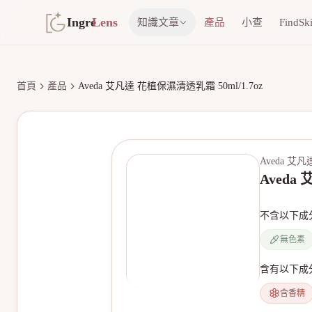
Ingre
Lens
知識文章
產品
小查
FindSk
首頁
產品
Aveda 艾凡達 花植保濕清透乳霜 50ml/1.7oz
Aveda 艾凡
Aveda
不含以下成
無色素
含有以下成
含香精