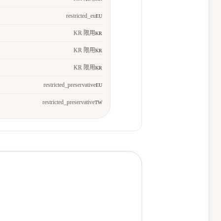
restricted_eu
EU
KR 限用
KR
KR 限用
KR
KR 限用
KR
restricted_preservative
EU
restricted_preservative
TW