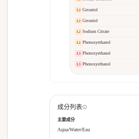
Geraniol
L
2
Geraniol
L
2
Sodium Citrate
L
2
Phenoxyethanol
L
2
Phenoxyethanol
L
3
Phenoxyethanol
L
3
成分列表
主要成分
Aqua/Water/Eau