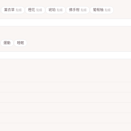
薰衣草
橙花
琥珀
佛手柑
葡萄柚
點綴
點綴
點綴
點綴
點綴
運動
睡眠