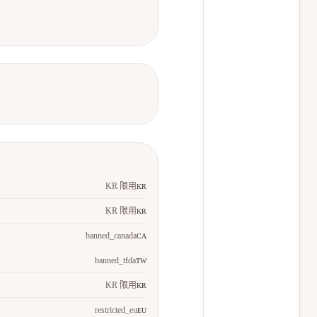
KR 限用
KR
KR 限用
KR
banned_canada
CA
banned_tfda
TW
KR 限用
KR
restricted_eu
EU