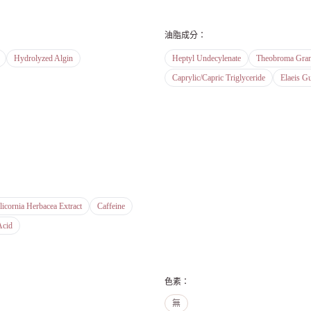
油脂成分
：
Hydrolyzed Algin
Heptyl Undecylenate
Theobroma Gran
Caprylic/Capric Triglyceride
Elaeis G
licornia Herbacea Extract
Caffeine
Acid
色素
：
無