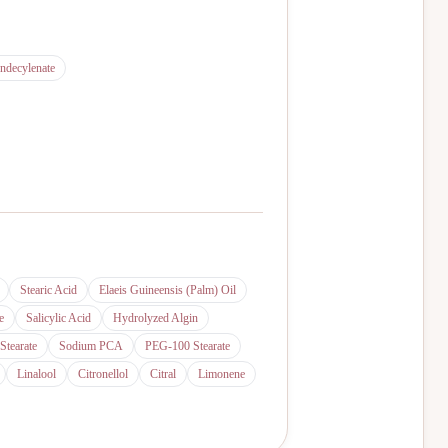
ndecylenate
Stearic Acid
Elaeis Guineensis (Palm) Oil
e
Salicylic Acid
Hydrolyzed Algin
Stearate
Sodium PCA
PEG-100 Stearate
Linalool
Citronellol
Citral
Limonene