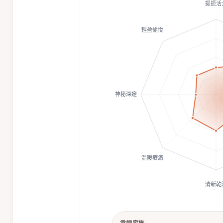
提振活
輕盈愉悅
神秘深邃
溫暖療癒
清新乾