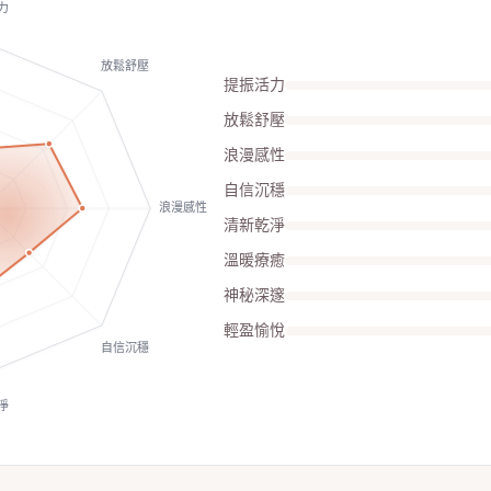
力
放鬆舒壓
提振活力
放鬆舒壓
浪漫感性
自信沉穩
浪漫感性
清新乾淨
溫暖療癒
神秘深邃
輕盈愉悅
自信沉穩
淨