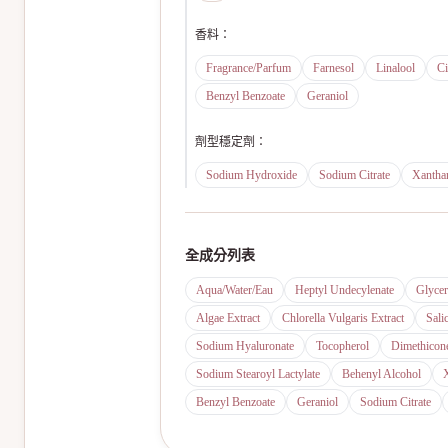
香料
：
Fragrance/Parfum
Farnesol
Linalool
Ci
Benzyl Benzoate
Geraniol
劑型穩定劑
：
Sodium Hydroxide
Sodium Citrate
Xanth
全成分列表
Aqua/Water/Eau
Heptyl Undecylenate
Glycer
Algae Extract
Chlorella Vulgaris Extract
Sali
Sodium Hyaluronate
Tocopherol
Dimethicon
Sodium Stearoyl Lactylate
Behenyl Alcohol
Benzyl Benzoate
Geraniol
Sodium Citrate