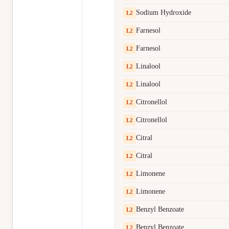
Sodium Hydroxide
L
2
Farnesol
L
2
Farnesol
L
2
Linalool
L
2
Linalool
L
2
Citronellol
L
2
Citronellol
L
2
Citral
L
2
Citral
L
2
Limonene
L
2
Limonene
L
2
Benzyl Benzoate
L
2
Benzyl Benzoate
L
2