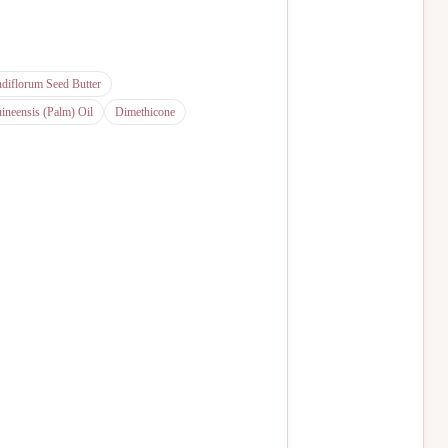
diflorum Seed Butter
uineensis (Palm) Oil
Dimethicone