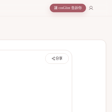
讓 cosGlint 告訴你
分享