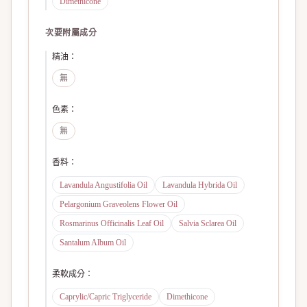
Dimethicone
次要附屬成分
精油
：
無
色素
：
無
香料
：
Lavandula Angustifolia Oil
Lavandula Hybrida Oil
Pelargonium Graveolens Flower Oil
Rosmarinus Officinalis Leaf Oil
Salvia Sclarea Oil
Santalum Album Oil
柔軟成分
：
Caprylic/Capric Triglyceride
Dimethicone