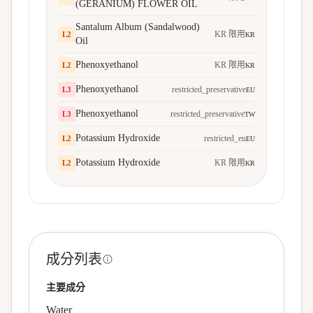
(GERANIUM) FLOWER OIL
Santalum Album (Sandalwood)
KR 限用
L
2
KR
Oil
Phenoxyethanol
KR 限用
L
2
KR
Phenoxyethanol
restricted_preservative
L
3
EU
Phenoxyethanol
restricted_preservative
L
3
TW
Potassium Hydroxide
restricted_eu
L
2
EU
Potassium Hydroxide
KR 限用
L
2
KR
成分列表
主要成分
Water