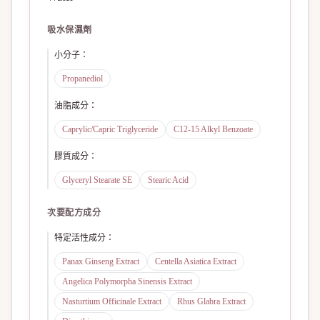
吸水保濕劑
小分子
：
Propanediol
油脂成分
：
Caprylic/Capric Triglyceride
C12-15 Alkyl Benzoate
膠質成分
：
Glyceryl Stearate SE
Stearic Acid
次要配方成分
特定活性成分
：
Panax Ginseng Extract
Centella Asiatica Extract
Angelica Polymorpha Sinensis Extract
Nasturtium Officinale Extract
Rhus Glabra Extract