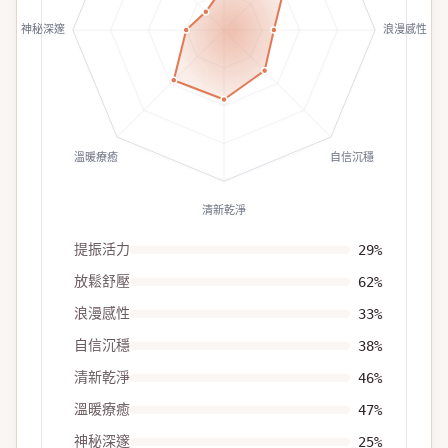
神秘深邃
浪漫感性
溫暖療癒
自信沉穩
清新乾淨
提振活力
29
%
放鬆舒壓
62
%
浪漫感性
33
%
自信沉穩
38
%
清新乾淨
46
%
溫暖療癒
47
%
神秘深邃
25
%