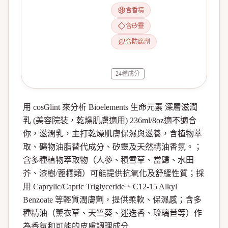
含香精
含矽靈
含防腐劑
24
種成分
用 cosGlint 來分析 Bioelements 生命元素 深層滋潤
乳 (美容院裝，乾燥肌膚適用) 236ml/8oz適不適合
你，滋潤乳，主打乾燥肌膚保濕與滋養，含植物萃
取、礦物油脂替代成分、矽靈及天然精油香氛。；
含多種植物萃取物（人參、積雪草、當歸、水田
芥、漆樹/蓖櫚類）可能提供抗氧化及舒緩性質；採
用 Caprylic/Capric Triglyceride、C12-15 Alkyl
Benzoate 等輕質潤膚劑，提供柔軟、保濕感；含多
種精油（薰衣草、天竺葵、迷迭香、琉璃苣等）作
為香氛和可能的皮膚調理成分