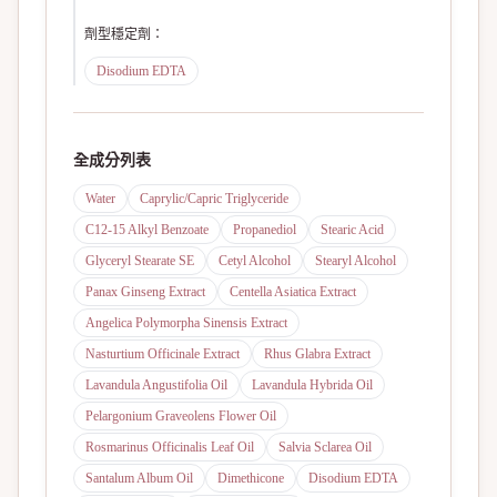
劑型穩定劑
：
Disodium EDTA
全成分列表
Water
Caprylic/Capric Triglyceride
C12-15 Alkyl Benzoate
Propanediol
Stearic Acid
Glyceryl Stearate SE
Cetyl Alcohol
Stearyl Alcohol
Panax Ginseng Extract
Centella Asiatica Extract
Angelica Polymorpha Sinensis Extract
Nasturtium Officinale Extract
Rhus Glabra Extract
Lavandula Angustifolia Oil
Lavandula Hybrida Oil
Pelargonium Graveolens Flower Oil
Rosmarinus Officinalis Leaf Oil
Salvia Sclarea Oil
Santalum Album Oil
Dimethicone
Disodium EDTA