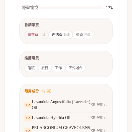
輕盈愉悅
17
%
香調家族
薰衣草
迷迭香
檀香
主調
副調
點綴
推薦場景
睡眠
旅行
工作
正式場合
限用成分
（
9
項）
Lavandula Angustifolia (Lavender)
KR 限用
L
2
KR
Oil
Lavandula Hybrida Oil
KR 限用
L
2
KR
PELARGONIUM GRAVEOLENS
KR 限用
L
2
KR