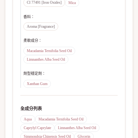
CI 77491 [Iron Oxides]
Mica
香料
：
Aroma [Fragrance]
柔軟成分
：
Macadamia Ternifolia Seed Oil
Limnanthes Alba Seed Oil
劑型穩定劑
：
Xanthan Gum
全成分列表
Aqua
Macadamia Ternifolia Seed Oil
Caprylyl Caprylate
Limnanthes Alba Seed Oil
Simmondsia Chinensis Seed Oil
Glycerin