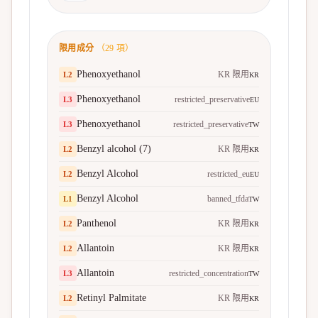
限用成分
（
29
項）
Phenoxyethanol
KR 限用
L
2
KR
Phenoxyethanol
restricted_preservative
L
3
EU
Phenoxyethanol
restricted_preservative
L
3
TW
Benzyl alcohol (7)
KR 限用
L
2
KR
Benzyl Alcohol
restricted_eu
L
2
EU
Benzyl Alcohol
banned_tfda
L
1
TW
Panthenol
KR 限用
L
2
KR
Allantoin
KR 限用
L
2
KR
Allantoin
restricted_concentration
L
3
TW
Retinyl Palmitate
KR 限用
L
2
KR