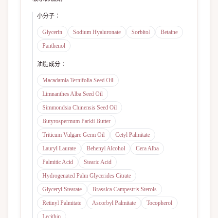
小分子
：
Glycerin
Sodium Hyaluronate
Sorbitol
Betaine
Panthenol
油脂成分
：
Macadamia Ternifolia Seed Oil
Limnanthes Alba Seed Oil
Simmondsia Chinensis Seed Oil
Butyrospermum Parkii Butter
Triticum Vulgare Germ Oil
Cetyl Palmitate
Lauryl Laurate
Behenyl Alcohol
Cera Alba
Palmitic Acid
Stearic Acid
Hydrogenated Palm Glycerides Citrate
Glyceryl Stearate
Brassica Campestris Sterols
Retinyl Palmitate
Ascorbyl Palmitate
Tocopherol
Lecithin