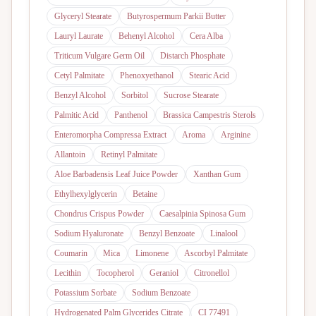
Glyceryl Stearate
Butyrospermum Parkii Butter
Lauryl Laurate
Behenyl Alcohol
Cera Alba
Triticum Vulgare Germ Oil
Distarch Phosphate
Cetyl Palmitate
Phenoxyethanol
Stearic Acid
Benzyl Alcohol
Sorbitol
Sucrose Stearate
Palmitic Acid
Panthenol
Brassica Campestris Sterols
Enteromorpha Compressa Extract
Aroma
Arginine
Allantoin
Retinyl Palmitate
Aloe Barbadensis Leaf Juice Powder
Xanthan Gum
Ethylhexylglycerin
Betaine
Chondrus Crispus Powder
Caesalpinia Spinosa Gum
Sodium Hyaluronate
Benzyl Benzoate
Linalool
Coumarin
Mica
Limonene
Ascorbyl Palmitate
Lecithin
Tocopherol
Geraniol
Citronellol
Potassium Sorbate
Sodium Benzoate
Hydrogenated Palm Glycerides Citrate
CI 77491