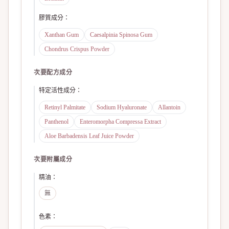
膠質成分
：
Xanthan Gum
Caesalpinia Spinosa Gum
Chondrus Crispus Powder
次要配方成分
特定活性成分
：
Retinyl Palmitate
Sodium Hyaluronate
Allantoin
Panthenol
Enteromorpha Compressa Extract
Aloe Barbadensis Leaf Juice Powder
次要附屬成分
精油
：
無
色素
：