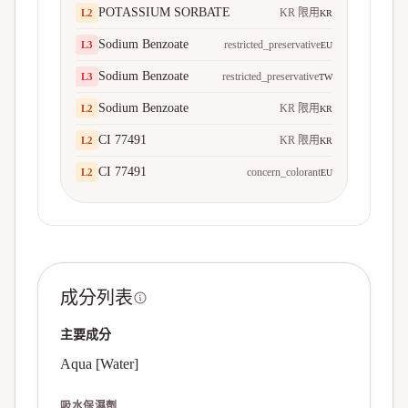
POTASSIUM SORBATE
KR 限用
L
2
KR
Sodium Benzoate
restricted_preservative
L
3
EU
Sodium Benzoate
restricted_preservative
L
3
TW
Sodium Benzoate
KR 限用
L
2
KR
CI 77491
KR 限用
L
2
KR
CI 77491
concern_colorant
L
2
EU
成分列表
主要成分
Aqua [Water]
吸水保濕劑