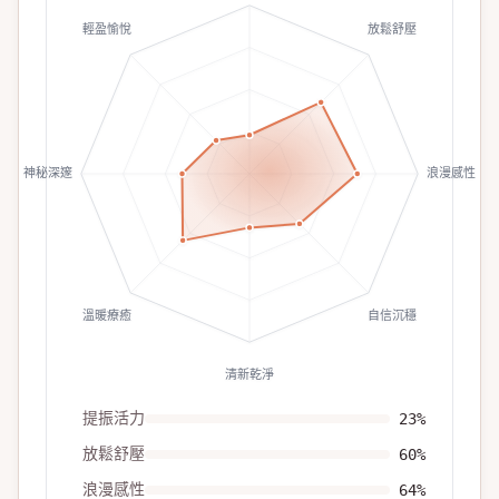
輕盈愉悅
放鬆舒壓
神秘深邃
浪漫感性
溫暖療癒
自信沉穩
清新乾淨
提振活力
23
%
放鬆舒壓
60
%
浪漫感性
64
%