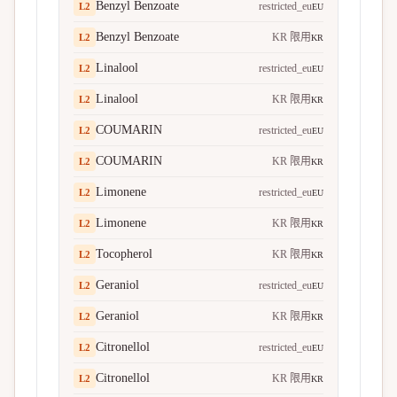
Benzyl Benzoate
restricted_eu
L
2
EU
Benzyl Benzoate
KR 限用
L
2
KR
Linalool
restricted_eu
L
2
EU
Linalool
KR 限用
L
2
KR
COUMARIN
restricted_eu
L
2
EU
COUMARIN
KR 限用
L
2
KR
Limonene
restricted_eu
L
2
EU
Limonene
KR 限用
L
2
KR
Tocopherol
KR 限用
L
2
KR
Geraniol
restricted_eu
L
2
EU
Geraniol
KR 限用
L
2
KR
Citronellol
restricted_eu
L
2
EU
Citronellol
KR 限用
L
2
KR