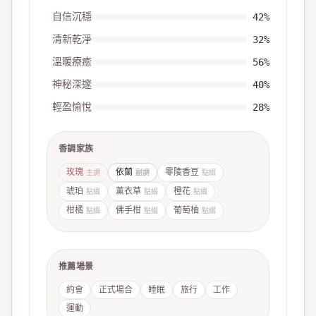
自信沉穩
42
%
清新乾淨
32
%
溫暖療癒
56
%
神秘深邃
40
%
輕盈愉悅
28
%
香調家族
玫瑰
依蘭
零陵香豆
主調
副調
點綴
琥珀
薰衣草
橙花
點綴
點綴
點綴
柑橘
佛手柑
葡萄柚
點綴
點綴
點綴
推薦場景
約會
正式場合
睡眠
旅行
工作
運動