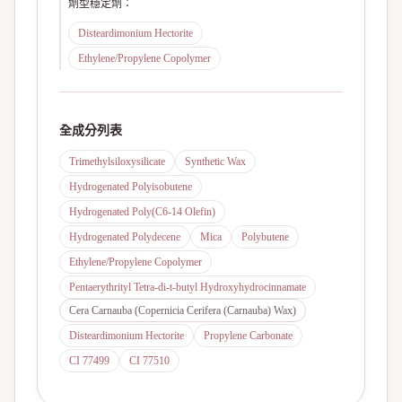
劑型穩定劑
：
Disteardimonium Hectorite
Ethylene/Propylene Copolymer
全成分列表
Trimethylsiloxysilicate
Synthetic Wax
Hydrogenated Polyisobutene
Hydrogenated Poly(C6-14 Olefin)
Hydrogenated Polydecene
Mica
Polybutene
Ethylene/Propylene Copolymer
Pentaerythrityl Tetra-di-t-butyl Hydroxyhydrocinnamate
Cera Carnauba (Copernicia Cerifera (Carnauba) Wax)
Disteardimonium Hectorite
Propylene Carbonate
CI 77499
CI 77510