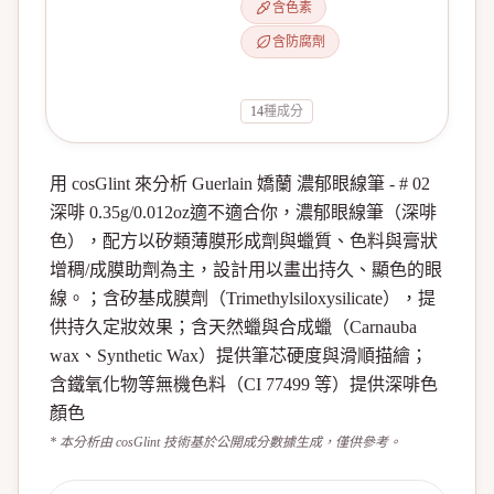
含色素
含防腐劑
14
種成分
用 cosGlint 來分析 Guerlain 嬌蘭 濃郁眼線筆 - # 02
深啡 0.35g/0.012oz適不適合你，濃郁眼線筆（深啡
色），配方以矽類薄膜形成劑與蠟質、色料與膏狀
增稠/成膜助劑為主，設計用以畫出持久、顯色的眼
線。；含矽基成膜劑（Trimethylsiloxysilicate），提
供持久定妝效果；含天然蠟與合成蠟（Carnauba
wax、Synthetic Wax）提供筆芯硬度與滑順描繪；
含鐵氧化物等無機色料（CI 77499 等）提供深啡色
顏色
* 本分析由 cosGlint 技術基於公開成分數據生成，僅供參考。