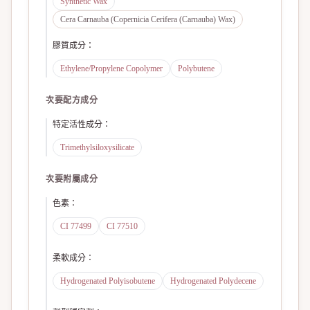
Synthetic Wax
Cera Carnauba (Copernicia Cerifera (Carnauba) Wax)
膠質成分
：
Ethylene/Propylene Copolymer
Polybutene
次要配方成分
特定活性成分
：
Trimethylsiloxysilicate
次要附屬成分
色素
：
CI 77499
CI 77510
柔軟成分
：
Hydrogenated Polyisobutene
Hydrogenated Polydecene