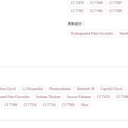
CI 75470
CI 77000
CI 77007
CI 77491
CI 77492
CI 77499
柔軟成分
：
Hydrogenated Palm Glycerides
Simet
lene Glycol
1,2-Hexanediol
Phenoxyethanol
Beheneth-30
Caprylyl Glycol
ated Palm Glycerides
Sorbitan Thioleate
Sucrose Palmitate
CI 75470
CI 7700
CI 77499
CI 77510
CI 77742
CI 77891
Mica