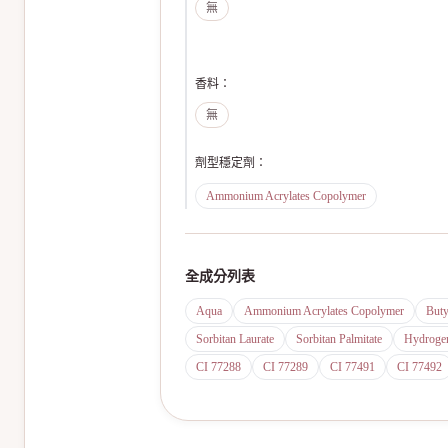
無
香料
：
無
劑型穩定劑
：
Ammonium Acrylates Copolymer
全成分列表
Aqua
Ammonium Acrylates Copolymer
Buty
Sorbitan Laurate
Sorbitan Palmitate
Hydrogen
CI 77288
CI 77289
CI 77491
CI 77492