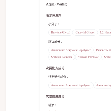
Aqua (Water)
吸水保濕劑
小分子
：
Butylene Glycol
Caprylyl Glycol
1,2-Hexa
膠質成分
：
Ammonium Acrylates Copolymer
Beheneth-30
Sorbitan Palmitate
Sucrose Palmitate
Sorbi
次要配方成分
特定活性成分
：
Ammonium Acrylates Copolymer
Aminomethy
次要附屬成分
精油
：