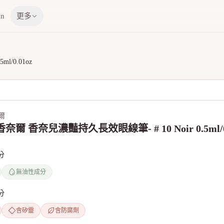
in
更多
l/0.01oz
奈爾
 香奈爾 香奈兒濃豔持久長效眼線筆- # 10 Noir 0.5ml/0
分
無油性成分
分
含矽靈
含防腐劑