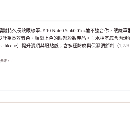
 香奈兒濃豔持久長效眼線筆- # 10 Noir 0.5ml/0.01oz適不
，設計為長效着色、順滑上色的眼部彩妝產品。；水相基底含丙烯
cone）提升滑順與服貼感；含多種防腐與保濕調節劑（1,2-Hexanediol、
供參考。