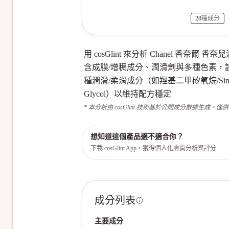
28
種成分
用 cosGlint 來分析 Chanel 香奈爾
含成膜/增稠成分、潤滑劑與多種色素
種潤滑/柔滑成分（如羥基二甲矽氧烷/Simethi
Glycol）以維持配方穩定
* 本分析由 cosGlint 技術基於公開成分數據生成，僅
想知道這個產品適不適合你？
下載 cosGlint App，獲得個人化膚質分析與評分
成分列表
主要成分