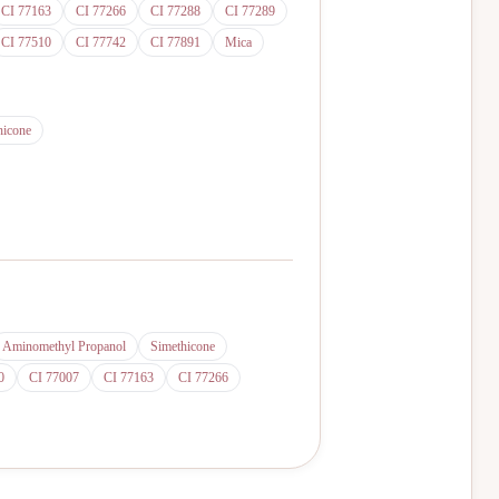
CI 77163
CI 77266
CI 77288
CI 77289
CI 77510
CI 77742
CI 77891
Mica
hicone
Aminomethyl Propanol
Simethicone
0
CI 77007
CI 77163
CI 77266