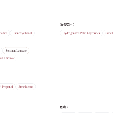
油脂成分
：
nediol
Phenoxyethanol
Hydrogenated Palm Glycerides
Simet
Sorbitan Laureate
tan Thioleate
l Propanol
Simethicone
色素
：