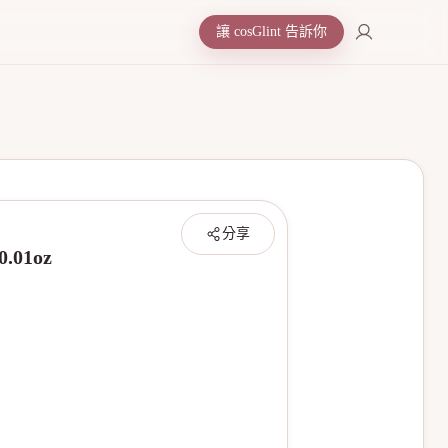
讓 cosGlint 告訴你
分享
.01oz