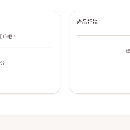
產品評論
用戶吧！
登
分