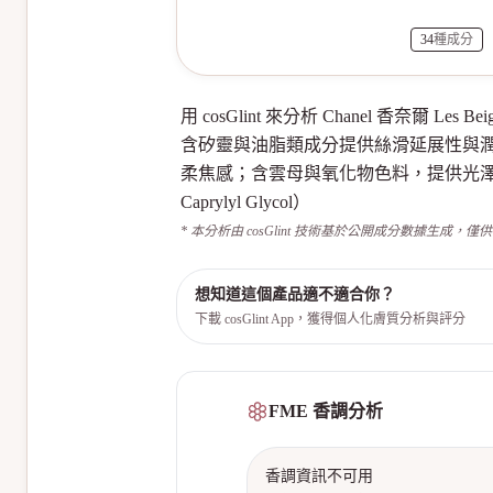
34
種成分
用 cosGlint 來分析 Chanel 香奈爾
含矽靈與油脂類成分提供絲滑延展性與
柔焦感；含雲母與氧化物色料，提供光澤與遮瑕；含
Caprylyl Glycol）
* 本分析由 cosGlint 技術基於公開成分數據生成，僅
想知道這個產品適不適合你？
下載 cosGlint App，獲得個人化膚質分析與評分
FME 香調分析
香調資訊不可用