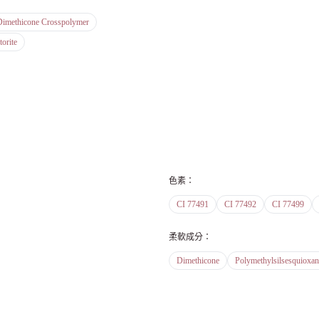
Dimethicone Crosspolymer
orite
色素
：
CI 77491
CI 77492
CI 77499
柔軟成分
：
Dimethicone
Polymethylsilsesquioxan