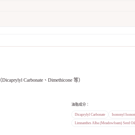
prylyl Carbonate、Dimethicone 等）
油脂成分
：
Dicaprylyl Carbonate
Isononyl Isono
Limnanthes Alba (Meadowfoam) Seed Oi