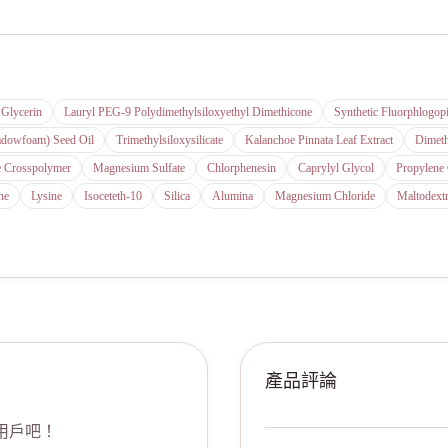
Glycerin
Lauryl PEG-9 Polydimethylsiloxyethyl Dimethicone
Synthetic Fluorphlogopi
adowfoam) Seed Oil
Trimethylsiloxysilicate
Kalanchoe Pinnata Leaf Extract
Dimeth
e Crosspolymer
Magnesium Sulfate
Chlorphenesin
Caprylyl Glycol
Propylene
ne
Lysine
Isoceteth-10
Silica
Alumina
Magnesium Chloride
Maltodextr
產品評論
用戶吧！