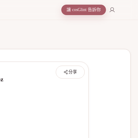
讓 cosGlint 告訴你
分享
z