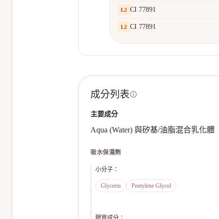
CI 77891
L
2
CI 77891
L
2
成分列表
主要成分
Aqua (Water) 與矽基/油脂混合乳化體（Dica
吸水保濕劑
小分子
：
Glycerin
Pentylene Glycol
膠質成分
：