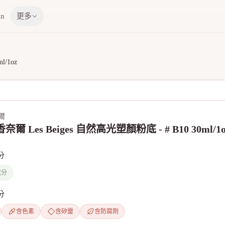
in
更多
l/1oz
奈爾
 香奈爾 Les Beiges 自然高光塑顏粉底 - # B10 30ml/1o
分
成分
分
含色素
含矽靈
含防腐劑