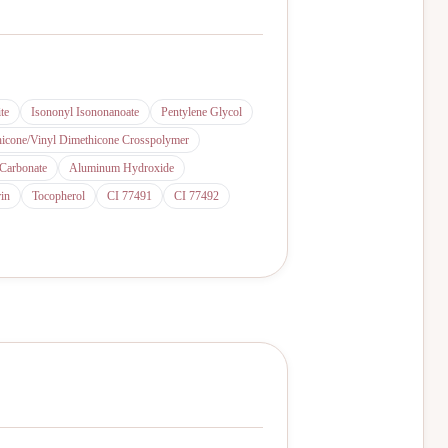
te
Isononyl Isononanoate
Pentylene Glycol
icone/Vinyl Dimethicone Crosspolymer
 Carbonate
Aluminum Hydroxide
in
Tocopherol
CI 77491
CI 77492