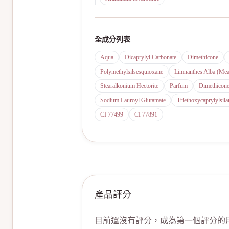
全成分列表
Aqua
Dicaprylyl Carbonate
Dimethicone
Polymethylsilsesquioxane
Limnanthes Alba (Me
Stearalkonium Hectorite
Parfum
Dimethicon
Sodium Lauroyl Glutamate
Triethoxycaprylylsila
CI 77499
CI 77891
產品評分
目前還沒有評分，成為第一個評分的