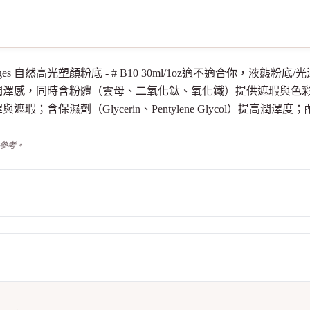
 Les Beiges 自然高光塑顏粉底 - # B10 30ml/1oz適不適合
潤澤感，同時含粉體（雲母、二氧化鈦、氧化鐵）提供遮瑕與色
保濕劑（Glycerin、Pentylene Glycol）提高潤澤度；配方
供參考。