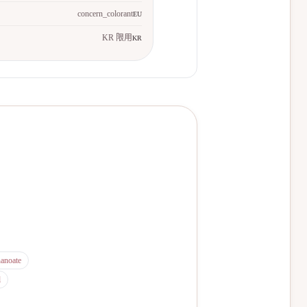
concern_colorant
EU
KR 限用
KR
nanoate
l