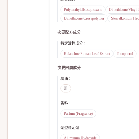
Polymethylsilsesquioxane
Dimethicone/Vinyl 
Dimethicone Crosspolymer
Stearalkonium Hect
次要配方成分
特定活性成分
：
Kalanchoe Pinnata Leaf Extract
Tocopherol
次要附屬成分
精油
：
無
香料
：
Parfum (Fragrance)
劑型穩定劑
：
Aluminum Hydroxide