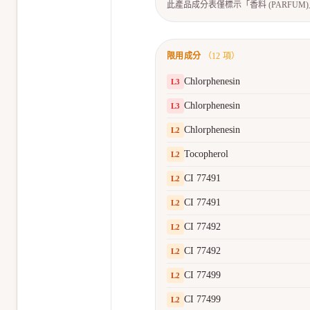
此產品成分表僅標示「香料 (PARFU
限用成分
（
12
項）
Chlorphenesin
L
3
Chlorphenesin
L
3
Chlorphenesin
L
2
Tocopherol
L
2
CI 77491
L
2
CI 77491
L
2
CI 77492
L
2
CI 77492
L
2
CI 77499
L
2
CI 77499
L
2