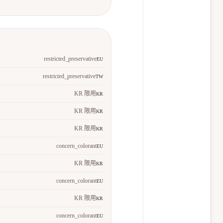
restricted_preservative
EU
restricted_preservative
TW
KR 限用
KR
KR 限用
KR
KR 限用
KR
concern_colorant
EU
KR 限用
KR
concern_colorant
EU
KR 限用
KR
concern_colorant
EU