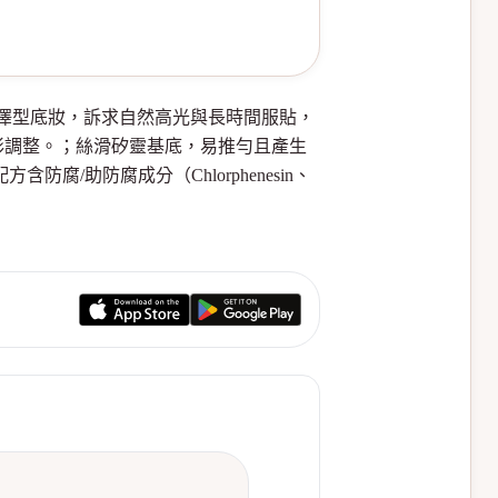
你，液態粉底/光澤型底妝，訴求自然高光與長時間服貼，
彩調整。；絲滑矽靈基底，易推勻且產生
含防腐/助防腐成分（Chlorphenesin、