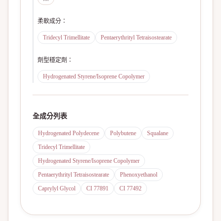
柔軟成分
：
Tridecyl Trimellitate
Pentaerythrityl Tetraisostearate
劑型穩定劑
：
Hydrogenated Styrene/Isoprene Copolymer
全成分列表
Hydrogenated Polydecene
Polybutene
Squalane
Tridecyl Trimellitate
Hydrogenated Styrene/Isoprene Copolymer
Pentaerythrityl Tetraisostearate
Phenoxyethanol
Caprylyl Glycol
CI 77891
CI 77492