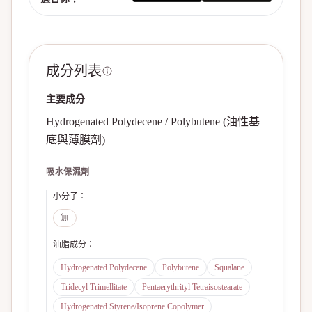
成分列表
主要成分
Hydrogenated Polydecene / Polybutene (油性基
底與薄膜劑)
吸水保濕劑
小分子
：
無
油脂成分
：
Hydrogenated Polydecene
Polybutene
Squalane
Tridecyl Trimellitate
Pentaerythrityl Tetraisostearate
Hydrogenated Styrene/Isoprene Copolymer