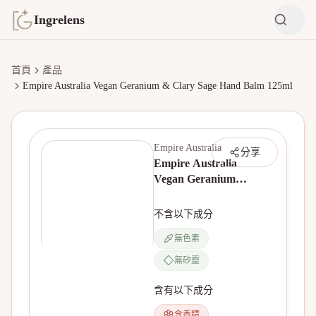
Ingrelens
首頁
產品
Empire Australia Vegan Geranium & Clary Sage Hand Balm 125ml
Empire Australia
分享
Empire Australia
Vegan Geranium
& Clary Sage
Hand Balm 125ml
不含以下成分
無色素
無矽靈
含有以下成分
含香精