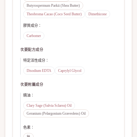
Butyrospermum Parkii (Shea Butter)
Theobroma Cacao (Coco Seed Butter)
Dimethicone
膠質成分
：
Carbomer
次要配方成分
特定活性成分
：
Disodium EDTA
Caprylyl Glycol
次要附屬成分
精油
：
Clary Sage (Salvia Sclarea) Oil
Geranium (Pelargonium Graveolens) Oil
色素
：