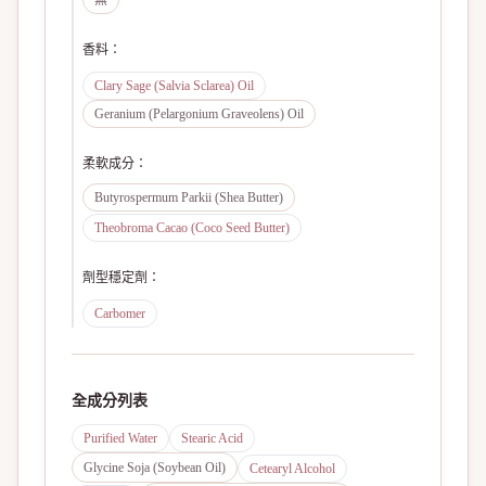
無
香料
：
Clary Sage (Salvia Sclarea) Oil
Geranium (Pelargonium Graveolens) Oil
柔軟成分
：
Butyrospermum Parkii (Shea Butter)
Theobroma Cacao (Coco Seed Butter)
劑型穩定劑
：
Carbomer
全成分列表
Purified Water
Stearic Acid
Glycine Soja (Soybean Oil)
Cetearyl Alcohol