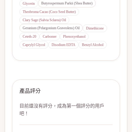
Butyrospermum Parkii (Shea Butter)
Glycerin
Theobroma Cacao (Coco Seed Butter)
Clary Sage (Salvia Sclarea) Oil
Geranium (Pelargonium Graveolens) Oil
Dimethicone
Ceteth-20
Carbomer
Phenoxyethanol
Caprylyl Glycol
Disodium EDTA
Benzyl Alcohol
產品評分
目前還沒有評分，成為第一個評分的用戶
吧！