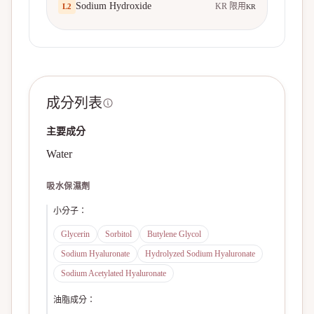
Sodium Hydroxide
KR 限用
L
2
KR
成分列表
主要成分
Water
吸水保濕劑
小分子
：
Glycerin
Sorbitol
Butylene Glycol
Sodium Hyaluronate
Hydrolyzed Sodium Hyaluronate
Sodium Acetylated Hyaluronate
油脂成分
：