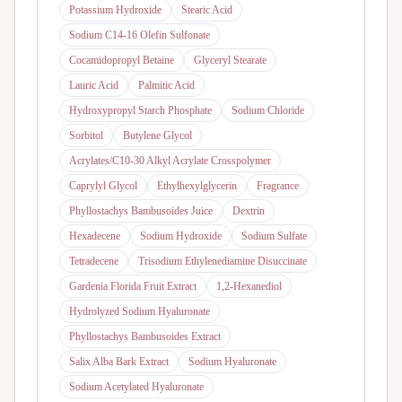
Potassium Hydroxide
Stearic Acid
Sodium C14-16 Olefin Sulfonate
Cocamidopropyl Betaine
Glyceryl Stearate
Lauric Acid
Palmitic Acid
Hydroxypropyl Starch Phosphate
Sodium Chloride
Sorbitol
Butylene Glycol
Acrylates/C10-30 Alkyl Acrylate Crosspolymer
Caprylyl Glycol
Ethylhexylglycerin
Fragrance
Phyllostachys Bambusoides Juice
Dextrin
Hexadecene
Sodium Hydroxide
Sodium Sulfate
Tetradecene
Trisodium Ethylenediamine Disuccinate
Gardenia Florida Fruit Extract
1,2-Hexanediol
Hydrolyzed Sodium Hyaluronate
Phyllostachys Bambusoides Extract
Salix Alba Bark Extract
Sodium Hyaluronate
Sodium Acetylated Hyaluronate