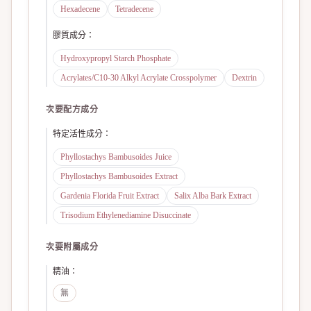
Hexadecene
Tetradecene
膠質成分
：
Hydroxypropyl Starch Phosphate
Acrylates/C10-30 Alkyl Acrylate Crosspolymer
Dextrin
次要配方成分
特定活性成分
：
Phyllostachys Bambusoides Juice
Phyllostachys Bambusoides Extract
Gardenia Florida Fruit Extract
Salix Alba Bark Extract
Trisodium Ethylenediamine Disuccinate
次要附屬成分
精油
：
無