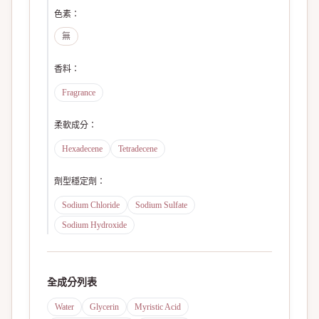
色素
：
無
香料
：
Fragrance
柔軟成分
：
Hexadecene
Tetradecene
劑型穩定劑
：
Sodium Chloride
Sodium Sulfate
Sodium Hydroxide
全成分列表
Water
Glycerin
Myristic Acid