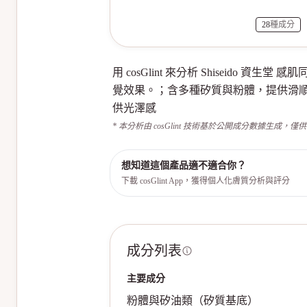
28
種成分
用 cosGlint 來分析 Shiseido 資
覺效果。；含多種矽質與粉體，提供滑
供光澤感
* 本分析由 cosGlint 技術基於公開成分數據生成，僅
想知道這個產品適不適合你？
下載 cosGlint App，獲得個人化膚質分析與評分
成分列表
主要成分
粉體與矽油類（矽質基底）