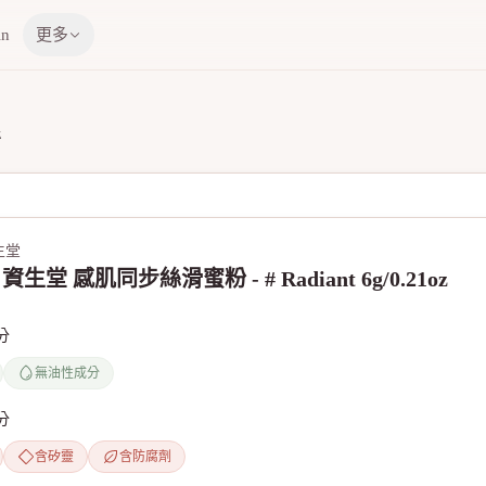
in
更多
z
資生堂
do 資生堂 感肌同步絲滑蜜粉 - # Radiant 6g/0.21oz
分
無油性成分
分
含矽靈
含防腐劑