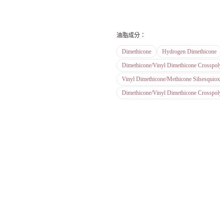
油脂成分
：
Dimethicone
Hydrogen Dimethicone
Dimethicone/Vinyl Dimethicone Crosspo
Vinyl Dimethicone/Methicone Silsesquio
Dimethicone/Vinyl Dimethicone Crosspo