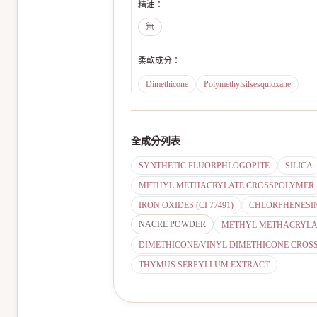
精油
：
無
柔軟成分
：
Dimethicone
Polymethylsilsesquioxane
全成分列表
SYNTHETIC FLUORPHLOGOPITE
SILICA
METHYL METHACRYLATE CROSSPOLYMER
IRON OXIDES (CI 77491)
CHLORPHENESI
NACRE POWDER
METHYL METHACRYLA
DIMETHICONE/VINYL DIMETHICONE CROS
THYMUS SERPYLLUM EXTRACT