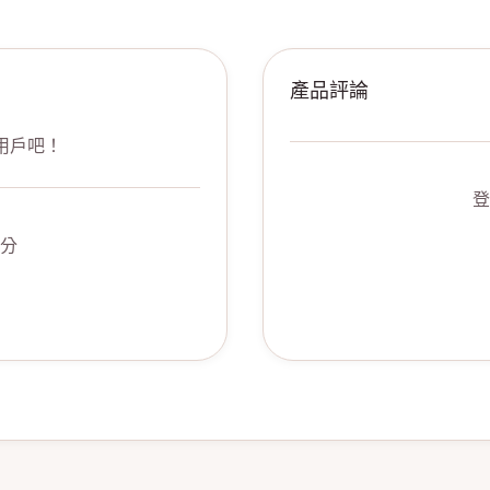
產品評論
用戶吧！
登
分