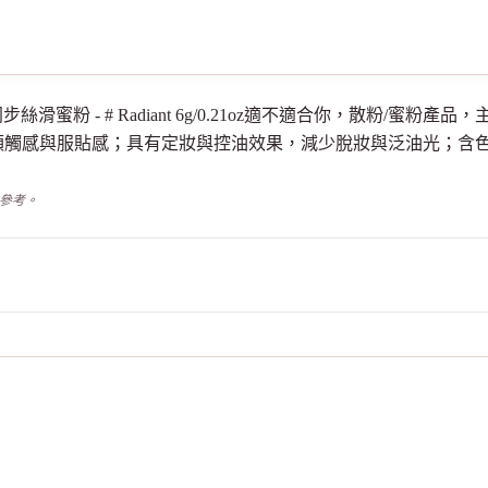
生堂 感肌同步絲滑蜜粉 - # Radiant 6g/0.21oz適不適合你，散
順觸感與服貼感；具有定妝與控油效果，減少脫妝與泛油光；含
供參考。