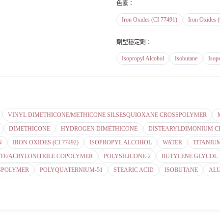
色素
：
Iron Oxides (CI 77491)
Iron Oxides 
劑型穩定劑
：
Isopropyl Alcohol
Isobutane
Isop
VINYL DIMETHICONE/METHICONE SILSESQUIOXANE CROSSPOLYMER
DIMETHICONE
HYDROGEN DIMETHICONE
DISTEARYLDIMONIUM C
N
IRON OXIDES (CI 77492)
ISOPROPYL ALCOHOL
WATER
TITANIUM
TE/ACRYLONITRILE COPOLYMER
POLYSILICONE-2
BUTYLENE GLYCOL
SPOLYMER
POLYQUATERNIUM-51
STEARIC ACID
ISOBUTANE
AL