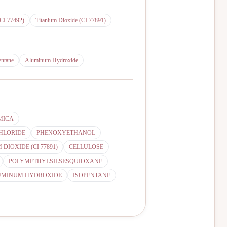
(CI 77492)
Titanium Dioxide (CI 77891)
entane
Aluminum Hydroxide
MICA
HLORIDE
PHENOXYETHANOL
 DIOXIDE (CI 77891)
CELLULOSE
POLYMETHYLSILSESQUIOXANE
UMINUM HYDROXIDE
ISOPENTANE