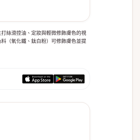
粉/蜜粉產品，主打絲滑控油、定妝與輕微修飾膚色的視
色料（氧化鐵、鈦白粉）可修飾膚色並提