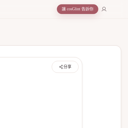
讓 cosGlint 告訴你
分享