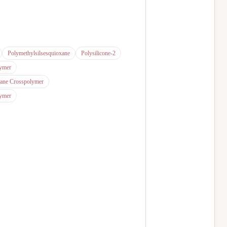
Polymethylsilsesquioxane
Polysilicone-2
lymer
xane Crosspolymer
lymer