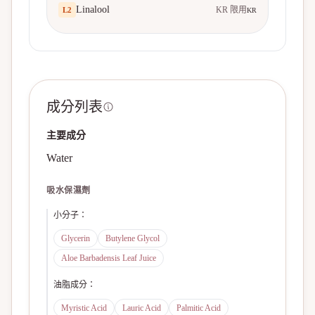
Linalool
KR 限用
L
2
KR
成分列表
主要成分
Water
吸水保濕劑
小分子
：
Glycerin
Butylene Glycol
Aloe Barbadensis Leaf Juice
油脂成分
：
Myristic Acid
Lauric Acid
Palmitic Acid