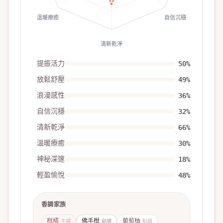
溫暖療癒
自信沉穩
清新乾淨
提振活力
50
%
放鬆舒壓
49
%
浪漫感性
36
%
自信沉穩
32
%
清新乾淨
66
%
溫暖療癒
30
%
神秘深邃
18
%
輕盈愉悅
48
%
香調家族
柑橘
佛手柑
葡萄柚
主調
副調
點綴