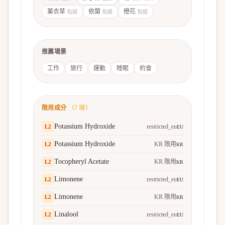
薰衣草
依蘭
橙花
點綴
點綴
點綴
推薦場景
工作
旅行
運動
睡眠
約會
限用成分
（
7
項）
Potassium Hydroxide
restricted_eu
L
2
EU
Potassium Hydroxide
KR 限用
L
2
KR
Tocopheryl Acetate
KR 限用
L
2
KR
Limonene
restricted_eu
L
2
EU
Limonene
KR 限用
L
2
KR
Linalool
restricted_eu
L
2
EU