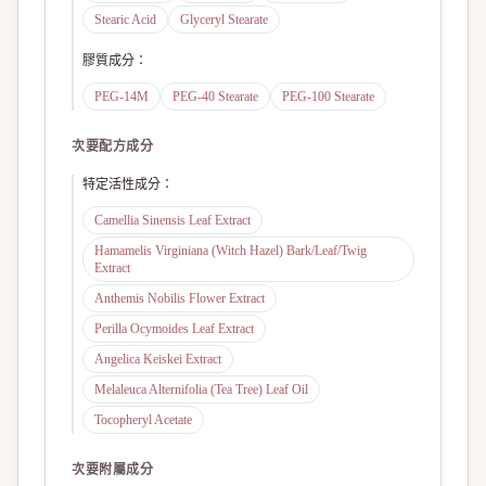
Stearic Acid
Glyceryl Stearate
膠質成分
：
PEG-14M
PEG-40 Stearate
PEG-100 Stearate
次要配方成分
特定活性成分
：
Camellia Sinensis Leaf Extract
Hamamelis Virginiana (Witch Hazel) Bark/Leaf/Twig
Extract
Anthemis Nobilis Flower Extract
Perilla Ocymoides Leaf Extract
Angelica Keiskei Extract
Melaleuca Alternifolia (Tea Tree) Leaf Oil
Tocopheryl Acetate
次要附屬成分