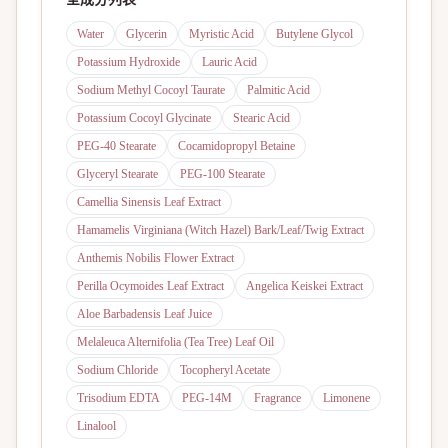
Water
Glycerin
Myristic Acid
Butylene Glycol
Potassium Hydroxide
Lauric Acid
Sodium Methyl Cocoyl Taurate
Palmitic Acid
Potassium Cocoyl Glycinate
Stearic Acid
PEG-40 Stearate
Cocamidopropyl Betaine
Glyceryl Stearate
PEG-100 Stearate
Camellia Sinensis Leaf Extract
Hamamelis Virginiana (Witch Hazel) Bark/Leaf/Twig Extract
Anthemis Nobilis Flower Extract
Perilla Ocymoides Leaf Extract
Angelica Keiskei Extract
Aloe Barbadensis Leaf Juice
Melaleuca Alternifolia (Tea Tree) Leaf Oil
Sodium Chloride
Tocopheryl Acetate
Trisodium EDTA
PEG-14M
Fragrance
Limonene
Linalool