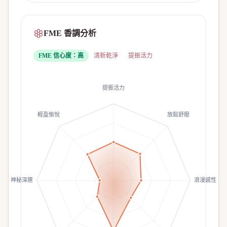
FME 香調分析
FME 信心度：
高
清新乾淨
提振活力
提振活力
輕盈愉悅
放鬆舒壓
神秘深邃
浪漫感性