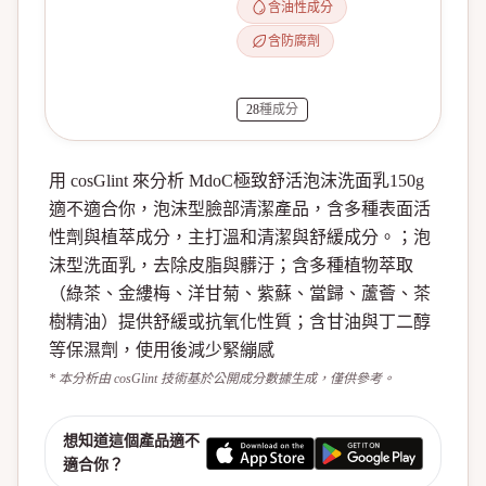
含油性成分
含防腐劑
28
種成分
用 cosGlint 來分析 MdoC極致舒活泡沫洗面乳150g
適不適合你，泡沫型臉部清潔產品，含多種表面活
性劑與植萃成分，主打溫和清潔與舒緩成分。；泡
沫型洗面乳，去除皮脂與髒汙；含多種植物萃取
（綠茶、金縷梅、洋甘菊、紫蘇、當歸、蘆薈、茶
樹精油）提供舒緩或抗氧化性質；含甘油與丁二醇
等保濕劑，使用後減少緊繃感
* 本分析由 cosGlint 技術基於公開成分數據生成，僅供參考。
想知道這個產品適不
適合你？