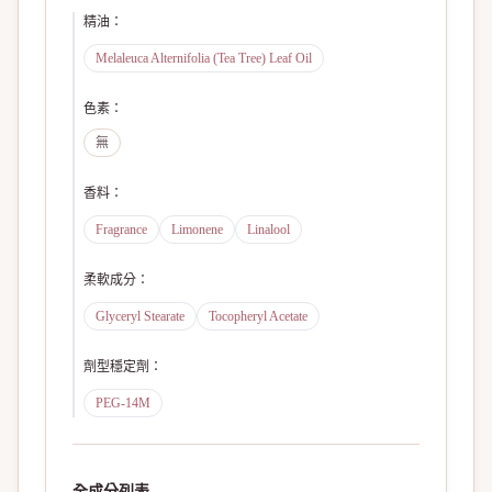
精油
：
Melaleuca Alternifolia (Tea Tree) Leaf Oil
色素
：
無
香料
：
Fragrance
Limonene
Linalool
柔軟成分
：
Glyceryl Stearate
Tocopheryl Acetate
劑型穩定劑
：
PEG-14M
全成分列表