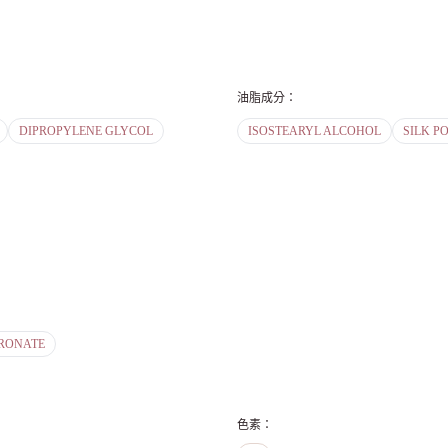
油脂成分
：
DIPROPYLENE GLYCOL
ISOSTEARYL ALCOHOL
SILK P
RONATE
色素
：