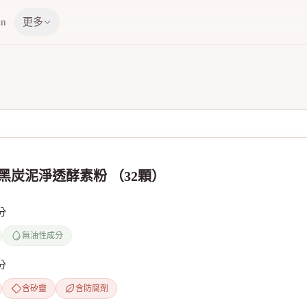
in
更多
AI 黑炭泥淨透酵素粉 （32顆）
分
無油性成分
分
含矽靈
含防腐劑