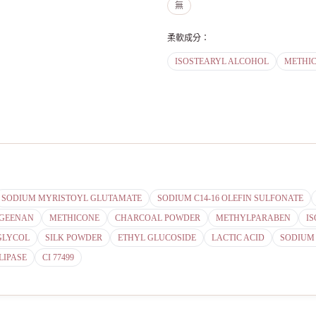
無
柔軟成分
：
ISOSTEARYL ALCOHOL
METHI
SODIUM MYRISTOYL GLUTAMATE
SODIUM C14-16 OLEFIN SULFONATE
GEENAN
METHICONE
CHARCOAL POWDER
METHYLPARABEN
I
GLYCOL
SILK POWDER
ETHYL GLUCOSIDE
LACTIC ACID
SODIUM
LIPASE
CI 77499