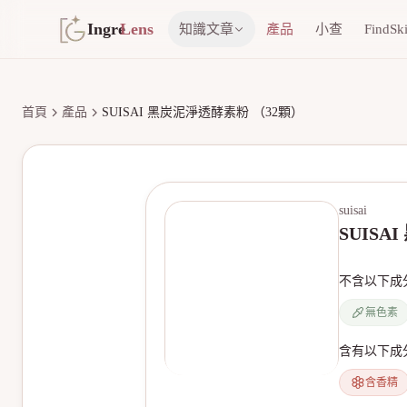
Ingre
Lens
知識文章
產品
小查
FindSk
首頁
產品
SUISAI 黑炭泥淨透酵素粉 （32顆）
suisai
SUIS
不含以下成
無色素
含有以下成
含香精
無產品圖片