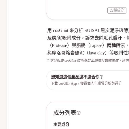
22
種成分
用 cosGlint 來分析 SUISAI
及炭/泥吸附成分，訴求去除毛孔髒汙
（Protease）與脂酶（Lipase
與摩洛哥熔岩礦泥（lava clay）等吸附性
* 本分析由 cosGlint 技術基於公開成分數據生成，僅
想知道這個產品適不適合你？
下載 cosGlint App，獲得個人化膚質分析與評分
成分列表
主要成分