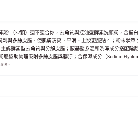
 黑炭泥淨透酵素粉 （32顆）適不適合你，去角質與控油型酵素洗顏粉
、粉刺與多餘皮脂，使肌膚清爽、平滑、上妝更服貼。；粉末狀單
）兩種酵素，主訴酵素型去角質與分解皮脂；胺基酸系溫和洗淨成分搭配
粉體協助物理吸附多餘皮脂與髒汙；含保濕成分（Sodium Hyalurona
供參考。