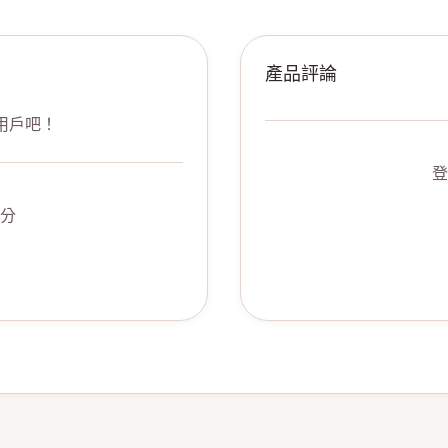
產品評論
用戶吧！
登
分