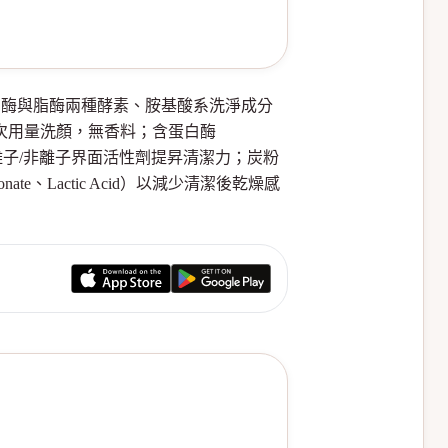
，含蛋白酶與脂酶兩種酵素、胺基酸系洗淨成分
次用量洗顏，無香料；含蛋白酶
陰離子/非離子界面活性劑提昇清潔力；炭粉
te、Lactic Acid）以減少清潔後乾燥感