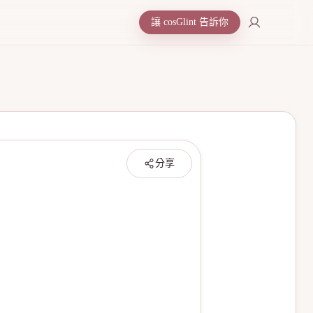
讓 cosGlint 告訴你
分享