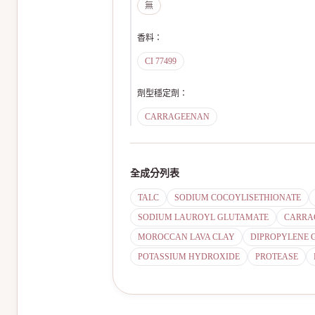
無
香料
：
CI 77499
劑型穩定劑
：
CARRAGEENAN
全成分列表
TALC
SODIUM COCOYLISETHIONATE
SODIUM LAUROYL GLUTAMATE
CARRA
MOROCCAN LAVA CLAY
DIPROPYLENE 
POTASSIUM HYDROXIDE
PROTEASE