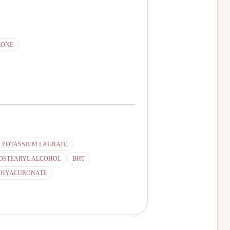
CONE
POTASSIUM LAURATE
SOSTEARYL ALCOHOL
BHT
 HYALURONATE