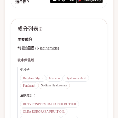
適合你？
成分列表
主要成分
菸鹼醯胺 (Niacinamide)
吸水保濕劑
小分子
：
Butylene Glycol
Glycerin
Hyaluronic Acid
Sodium Hyaluronate
Panthenol
油脂成分
：
BUTYROSPERMUM PARKII BUTTER
OLEA EUROPAEA FRUIT OIL