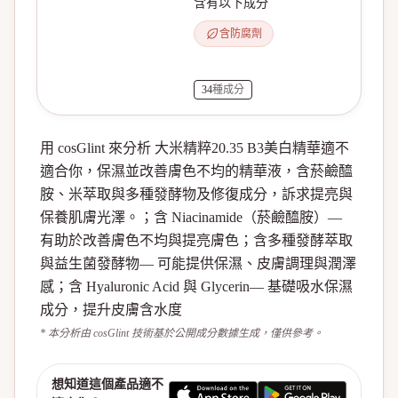
含有以下成分
含防腐劑
34
種成分
用 cosGlint 來分析 大米精粹20.35 B3美白精華適不
適合你，保濕並改善膚色不均的精華液，含菸鹼醯
胺、米萃取與多種發酵物及修復成分，訴求提亮與
保養肌膚光澤。；含 Niacinamide（菸鹼醯胺）—
有助於改善膚色不均與提亮膚色；含多種發酵萃取
與益生菌發酵物— 可能提供保濕、皮膚調理與潤澤
感；含 Hyaluronic Acid 與 Glycerin— 基礎吸水保濕
成分，提升皮膚含水度
* 本分析由 cosGlint 技術基於公開成分數據生成，僅供參考。
想知道這個產品適不