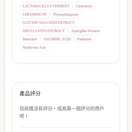
LACTOBACILLUS FERMENT
Cholesterol
CERAMIDE NP
Phytosphingosine
GLYCINE SOJA SEED EXTRACT
ORYZA SATIVA EXTRACT
Aspergillus Ferment
Bakuchiol
ASCORBIC ACID
Panthenol
Hyaluronic Acid
產品評分
目前還沒有評分，成為第一個評分的用戶
吧！