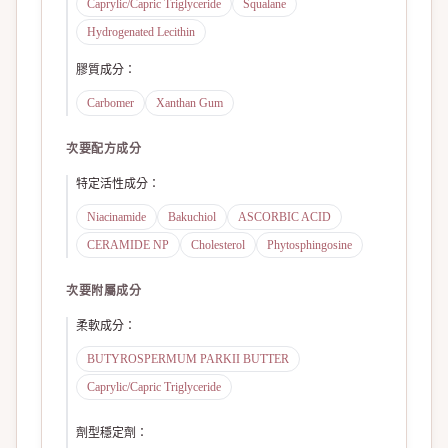
Caprylic/Capric Triglyceride
Squalane
Hydrogenated Lecithin
膠質成分
：
Carbomer
Xanthan Gum
次要配方成分
特定活性成分
：
Niacinamide
Bakuchiol
ASCORBIC ACID
CERAMIDE NP
Cholesterol
Phytosphingosine
次要附屬成分
柔軟成分
：
BUTYROSPERMUM PARKII BUTTER
Caprylic/Capric Triglyceride
劑型穩定劑
：