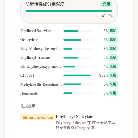
防曬活性成分總濃度
充足
41.2
%
Ethylhexyl Salicylate
5%
充足
Octocrylene
6%
充足
Butyl Methoxydibenzoylmethane
3%
充足
Ethylhexyl Triazone
5%
充足
Bis-Ethylhexyloxyphenol Methoxyphenyl Triazine
4%
充足
CI 77891
9.2%
充足
Methylene Bis-Benzotriazolyl Tetramethylbutylphenol
6%
充足
Homosalate
3%
充足
法規提示
Ethylhexyl Salicylate
fda_insufficient_data
Ethylhexyl Salicylate 在 FDA 分類中尚
缺安全數據 (Category III)