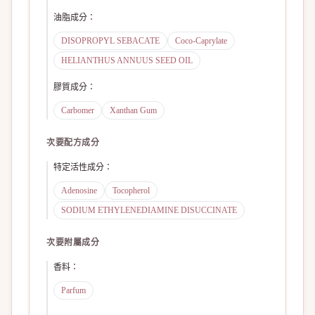
油脂成分
：
DISOPROPYL SEBACATE
Coco-Caprylate
HELIANTHUS ANNUUS SEED OIL
膠質成分
：
Carbomer
Xanthan Gum
次要配方成分
特定活性成分
：
Adenosine
Tocopherol
SODIUM ETHYLENEDIAMINE DISUCCINATE
次要附屬成分
香料
：
Parfum