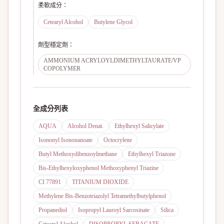
柔軟成分
：
Cetearyl Alcohol
Butylene Glycol
劑型穩定劑
：
AMMONIUM ACRYLOYLDIMETHYLTAURATE/VP
COPOLYMER
全成分列表
AQUA
Alcohol Denat.
Ethylhexyl Salicylate
Isononyl Isononanoate
Octocrylene
Butyl Methoxydibenzoylmethane
Ethylhexyl Triazone
Bis-Ethylhexyloxyphenol Methoxyphenyl Triazine
CI 77891
TITANIUM DIOXIDE
Methylene Bis-Benzotriazolyl Tetramethylbutylphenol
Propanediol
Isopropyl Lauroyl Sarcosinate
Silica