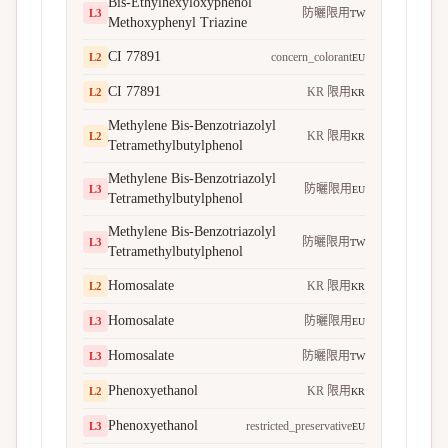
Bis-Ethylhexyloxyphenol
防曬限用
L
3
TW
Methoxyphenyl Triazine
CI 77891
concern_colorant
L
2
EU
CI 77891
KR 限用
L
2
KR
Methylene Bis-Benzotriazolyl
KR 限用
L
2
KR
Tetramethylbutylphenol
Methylene Bis-Benzotriazolyl
防曬限用
L
3
EU
Tetramethylbutylphenol
Methylene Bis-Benzotriazolyl
防曬限用
L
3
TW
Tetramethylbutylphenol
Homosalate
KR 限用
L
2
KR
Homosalate
防曬限用
L
3
EU
Homosalate
防曬限用
L
3
TW
Phenoxyethanol
KR 限用
L
2
KR
Phenoxyethanol
restricted_preservative
L
3
EU