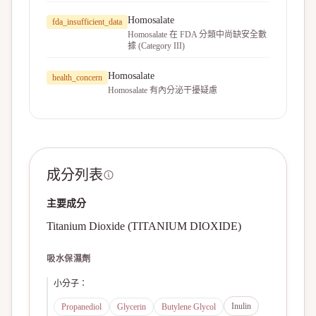
Homosalate
fda_insufficient_data
Homosalate 在 FDA 分類中尚缺安全數
據 (Category III)
Homosalate
health_concern
Homosalate 有內分泌干擾疑慮
成分列表
主要成分
Titanium Dioxide (TITANIUM DIOXIDE)
吸水保濕劑
小分子
：
Inulin
Propanediol
Glycerin
Butylene Glycol