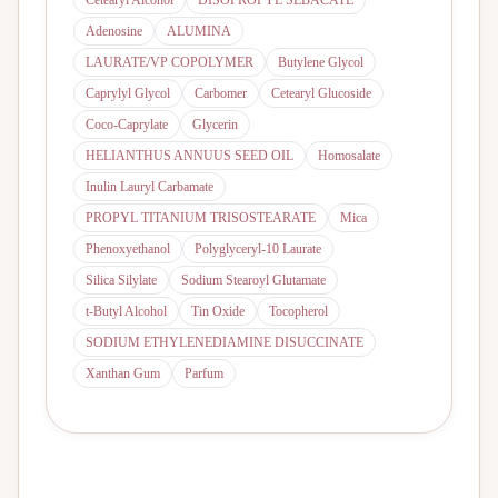
Cetearyl Alcohol
DISOPROPYL SEBACATE
Adenosine
ALUMINA
LAURATE/VP COPOLYMER
Butylene Glycol
Caprylyl Glycol
Carbomer
Cetearyl Glucoside
Coco-Caprylate
Glycerin
HELIANTHUS ANNUUS SEED OIL
Homosalate
Inulin Lauryl Carbamate
PROPYL TITANIUM TRISOSTEARATE
Mica
Phenoxyethanol
Polyglyceryl-10 Laurate
Silica Silylate
Sodium Stearoyl Glutamate
t-Butyl Alcohol
Tin Oxide
Tocopherol
SODIUM ETHYLENEDIAMINE DISUCCINATE
Xanthan Gum
Parfum