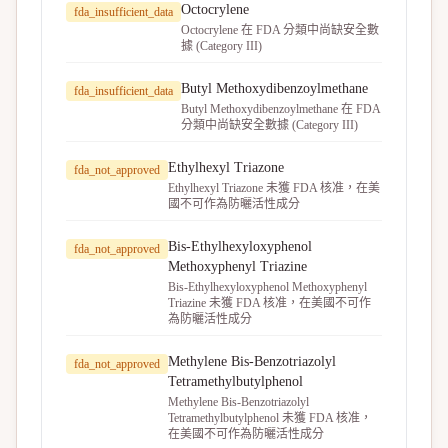
Octocrylene
fda_insufficient_data
Octocrylene 在 FDA 分類中尚缺安全數
據 (Category III)
Butyl Methoxydibenzoylmethane
fda_insufficient_data
Butyl Methoxydibenzoylmethane 在 FDA
分類中尚缺安全數據 (Category III)
Ethylhexyl Triazone
fda_not_approved
Ethylhexyl Triazone 未獲 FDA 核准，在美
國不可作為防曬活性成分
Bis-Ethylhexyloxyphenol
fda_not_approved
Methoxyphenyl Triazine
Bis-Ethylhexyloxyphenol Methoxyphenyl
Triazine 未獲 FDA 核准，在美國不可作
為防曬活性成分
Methylene Bis-Benzotriazolyl
fda_not_approved
Tetramethylbutylphenol
Methylene Bis-Benzotriazolyl
Tetramethylbutylphenol 未獲 FDA 核准，
在美國不可作為防曬活性成分