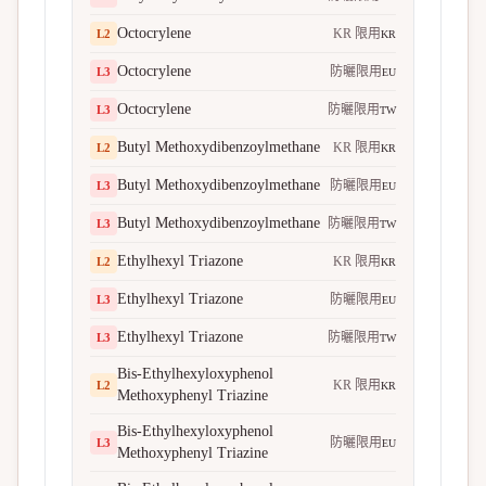
Octocrylene
KR 限用
L
2
KR
Octocrylene
防曬限用
L
3
EU
Octocrylene
防曬限用
L
3
TW
Butyl Methoxydibenzoylmethane
KR 限用
L
2
KR
Butyl Methoxydibenzoylmethane
防曬限用
L
3
EU
Butyl Methoxydibenzoylmethane
防曬限用
L
3
TW
Ethylhexyl Triazone
KR 限用
L
2
KR
Ethylhexyl Triazone
防曬限用
L
3
EU
Ethylhexyl Triazone
防曬限用
L
3
TW
Bis-Ethylhexyloxyphenol
KR 限用
L
2
KR
Methoxyphenyl Triazine
Bis-Ethylhexyloxyphenol
防曬限用
L
3
EU
Methoxyphenyl Triazine