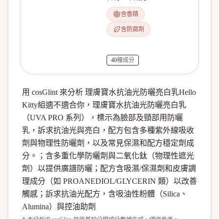
含香精
含防腐劑
40
種成分
用 cosGlint 來分析 理膚寶水抗油光防曬亮白乳Hello
Kitty組適不適合你，理膚寶水抗油光防曬亮白乳
（UVA PRO 系列），標示為臉部及頸部用防曬
乳，訴求抗油光與亮白，配方包含多種紫外線吸收
劑與物理性防曬劑，以及常見保濕和配方穩定劑成
分。；含多重化學防曬劑與二氧化鈦（物理性遮光
劑）以提供廣譜防曬；配方含吸濕/保濕劑和皮膚調
理成分（如 PROANEDIOL/GLYCERIN 類）以改善
觸感；訴求抗油光配方，含吸油性粉體（Silica、
Alumina）與控油助劑