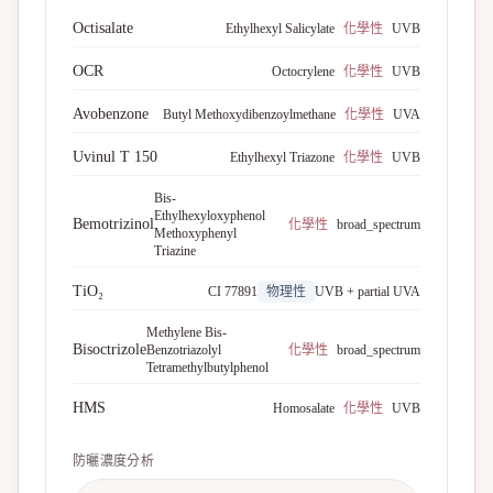
Octisalate
Ethylhexyl Salicylate
化學性
UVB
OCR
Octocrylene
化學性
UVB
Avobenzone
Butyl Methoxydibenzoylmethane
化學性
UVA
Uvinul T 150
Ethylhexyl Triazone
化學性
UVB
Bis-
Ethylhexyloxyphenol
Bemotrizinol
化學性
broad_spectrum
Methoxyphenyl
Triazine
TiO₂
CI 77891
物理性
UVB + partial UVA
Methylene Bis-
Bisoctrizole
Benzotriazolyl
化學性
broad_spectrum
Tetramethylbutylphenol
HMS
Homosalate
化學性
UVB
防曬濃度分析