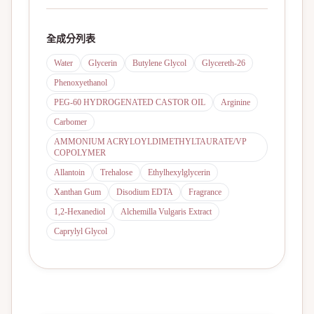
全成分列表
Water
Glycerin
Butylene Glycol
Glycereth-26
Phenoxyethanol
PEG-60 HYDROGENATED CASTOR OIL
Arginine
Carbomer
AMMONIUM ACRYLOYLDIMETHYLTAURATE/VP
COPOLYMER
Allantoin
Trehalose
Ethylhexylglycerin
Xanthan Gum
Disodium EDTA
Fragrance
1,2-Hexanediol
Alchemilla Vulgaris Extract
Caprylyl Glycol