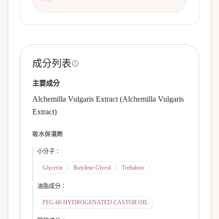
成分列表
主要成分
Alchemilla Vulgaris Extract (Alchemilla Vulgaris
Extract)
吸水保濕劑
小分子
：
Glycerin
Butylene Glycol
Trehalose
油脂成分
：
PEG-60 HYDROGENATED CASTOR OIL