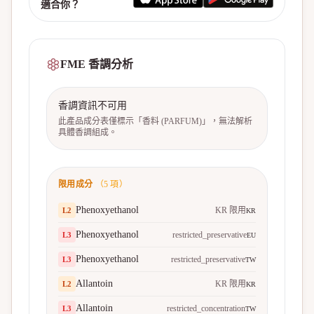
適合你？
FME 香調分析
香調資訊不可用
此產品成分表僅標示「香料 (PARFUM)」，無法解析
具體香調組成。
限用成分
（
5
項）
Phenoxyethanol
KR 限用
L
2
KR
Phenoxyethanol
restricted_preservative
L
3
EU
Phenoxyethanol
restricted_preservative
L
3
TW
Allantoin
KR 限用
L
2
KR
Allantoin
restricted_concentration
L
3
TW