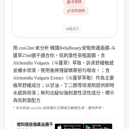
含香精
含防腐劑
18
種成分
用 cosGlint 來分析 韓國BellaBeauty安瓶修護面膜-斗
篷草25ml適不適合你，低刺激性安瓶面膜，含
Alchemilla Vulgaris（斗篷草）萃取，訴求舒緩敏感
並補水保濕，使用後將殘留精華拍勻吸收。；含
Alchemilla Vulgaris Extract（斗篷草萃取）作為主要
植萃舒緩成分；以甘油、丁二醇等保濕劑提供即時
水感與保濕；無列出疑似強刺激性活性成分，標示
為低刺激配方
* 本分析由 cosGlint 技術基於公開成分數據生成，僅供參考。
想知道這個產品適不