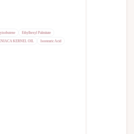
yisobutene
Ethylhexyl Palmitate
NIACA KERNEL OIL
Isostearic Acid