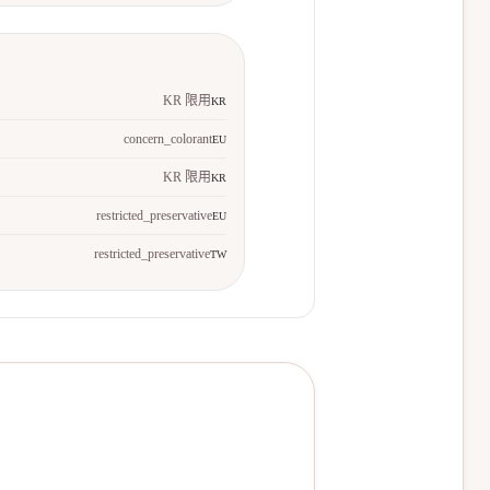
KR 限用
KR
concern_colorant
EU
KR 限用
KR
restricted_preservative
EU
restricted_preservative
TW