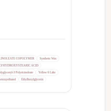
LINOLEATE COPOLYMER
Synthetic Wax
LYHYDROXYSTEARIC ACID
lyglyceryl-3 Polyricinoleate
Yellow 6 Lake
enoxyethanol
Ethylhexylglycerin