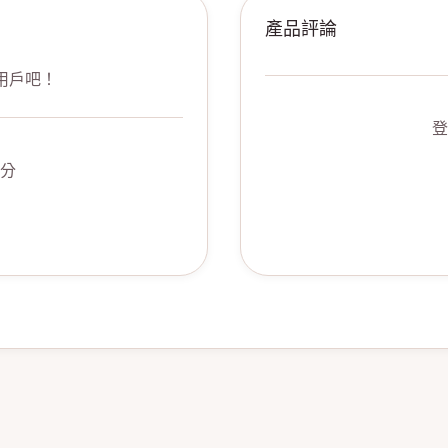
產品評論
用戶吧！
登
分