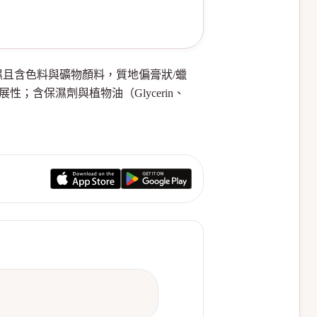
與保濕且含色料與礦物顏料，質地偏膏狀/蠟
延展性；含保濕劑與植物油（Glycerin、