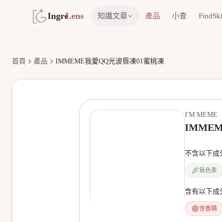
Ingre
Lens
知識文章
產品
小查
FindSk
首頁
產品
IMMEME我愛QQ光波唇凍01蜜桃凍
I'M MEME
IMME
不含以下成
無色素
含有以下成
含香精
無產品圖片