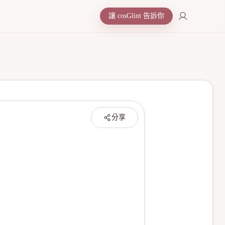
讓 cosGlint 告訴你
分享