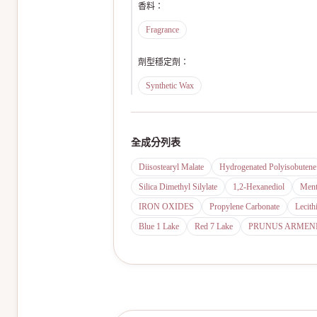
香料
：
Fragrance
劑型穩定劑
：
Synthetic Wax
全成分列表
Diisostearyl Malate
Hydrogenated Polyisobutene
Silica Dimethyl Silylate
1,2-Hexanediol
Ment
IRON OXIDES
Propylene Carbonate
Lecith
Blue 1 Lake
Red 7 Lake
PRUNUS ARMENI