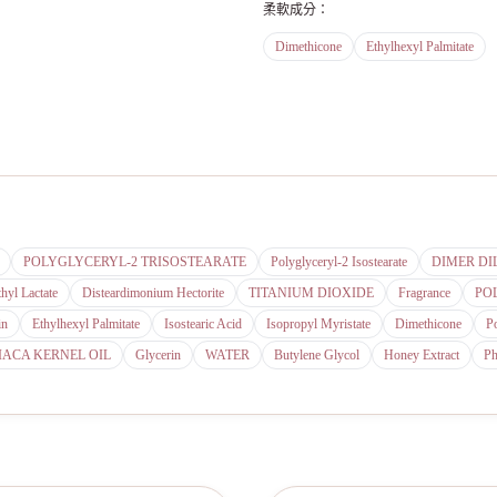
柔軟成分
：
Dimethicone
Ethylhexyl Palmitate
POLYGLYCERYL-2 TRISOSTEARATE
Polyglyceryl-2 Isostearate
DIMER DI
hyl Lactate
Disteardimonium Hectorite
TITANIUM DIOXIDE
Fragrance
PO
in
Ethylhexyl Palmitate
Isostearic Acid
Isopropyl Myristate
Dimethicone
Po
ACA KERNEL OIL
Glycerin
WATER
Butylene Glycol
Honey Extract
Ph