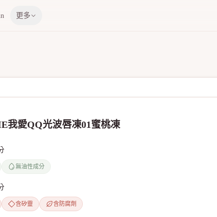
in
更多
ME我愛QQ光波唇凍01蜜桃凍
分
無油性成分
分
含矽靈
含防腐劑