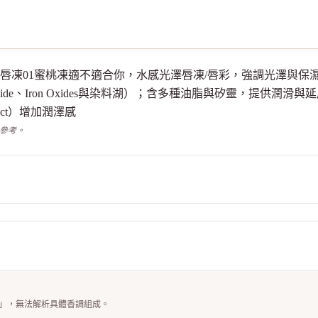
我愛QQ光波唇凍01蜜桃凍適不適合你，水感光澤唇凍/唇彩，強調光澤
oxide、Iron Oxides與染料湖）；含多種油脂與矽靈，提供潤滑與
Extract）增加潤澤感
供參考。
M)」，無法解析具體香調組成。