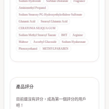
Sodium Hydroxide
Sorbitan Distearate
Fragrance
Aminomethyl Propanol
Sodium Stearoxy PG-Hydroxyethylcellulose Sulfonate
Glutamic Acid
Stearoyl Glutamic Acid
CERATONIA SILIQUA GUM
Sodium Methyl Stearoyl Taurate
BHT
Arginine
Maltose
Ascorbyl Glucoside
Sodium Hyaluronate
Phenoxyethanol
METHYLPARABEN
產品評分
目前還沒有評分，成為第一個評分的用戶
吧！