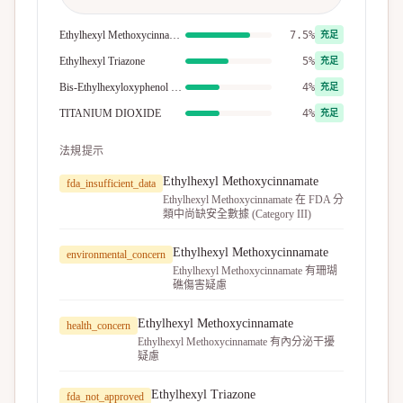
Ethylhexyl Methoxycinnamate
7.5%
充足
Ethylhexyl Triazone
5%
充足
Bis-Ethylhexyloxyphenol Methoxyphenyl Triazine
4%
充足
TITANIUM DIOXIDE
4%
充足
法規提示
Ethylhexyl Methoxycinnamate
fda_insufficient_data
Ethylhexyl Methoxycinnamate 在 FDA 分
類中尚缺安全數據 (Category III)
Ethylhexyl Methoxycinnamate
environmental_concern
Ethylhexyl Methoxycinnamate 有珊瑚
礁傷害疑慮
Ethylhexyl Methoxycinnamate
health_concern
Ethylhexyl Methoxycinnamate 有內分泌干擾
疑慮
Ethylhexyl Triazone
fda_not_approved