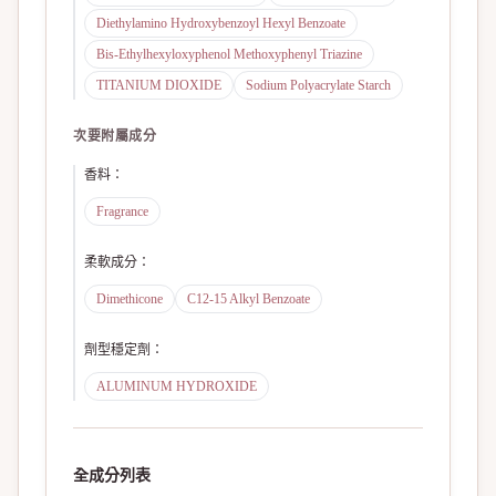
Diethylamino Hydroxybenzoyl Hexyl Benzoate
Bis-Ethylhexyloxyphenol Methoxyphenyl Triazine
TITANIUM DIOXIDE
Sodium Polyacrylate Starch
次要附屬成分
香料
：
Fragrance
柔軟成分
：
Dimethicone
C12-15 Alkyl Benzoate
劑型穩定劑
：
ALUMINUM HYDROXIDE
全成分列表