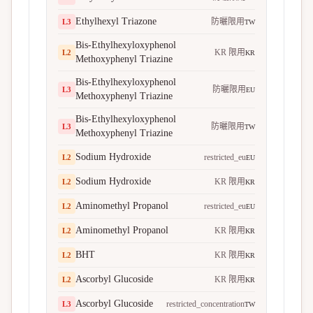
Ethylhexyl Triazone
防曬限用
L
3
TW
Bis-Ethylhexyloxyphenol
KR 限用
L
2
KR
Methoxyphenyl Triazine
Bis-Ethylhexyloxyphenol
防曬限用
L
3
EU
Methoxyphenyl Triazine
Bis-Ethylhexyloxyphenol
防曬限用
L
3
TW
Methoxyphenyl Triazine
Sodium Hydroxide
restricted_eu
L
2
EU
Sodium Hydroxide
KR 限用
L
2
KR
Aminomethyl Propanol
restricted_eu
L
2
EU
Aminomethyl Propanol
KR 限用
L
2
KR
BHT
KR 限用
L
2
KR
Ascorbyl Glucoside
KR 限用
L
2
KR
Ascorbyl Glucoside
restricted_concentration
L
3
TW