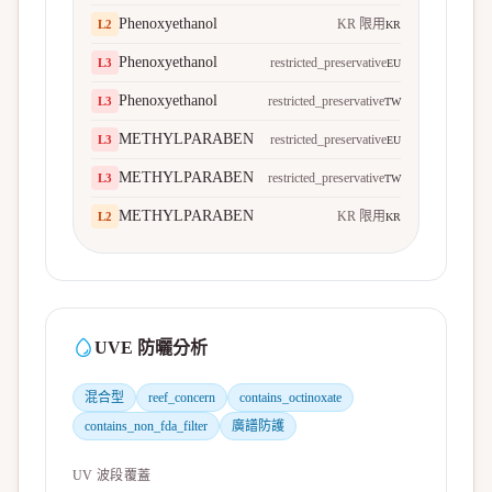
Phenoxyethanol
KR 限用
L
2
KR
Phenoxyethanol
restricted_preservative
L
3
EU
Phenoxyethanol
restricted_preservative
L
3
TW
METHYLPARABEN
restricted_preservative
L
3
EU
METHYLPARABEN
restricted_preservative
L
3
TW
METHYLPARABEN
KR 限用
L
2
KR
UVE 防曬分析
混合型
reef_concern
contains_octinoxate
contains_non_fda_filter
廣譜防護
UV 波段覆蓋