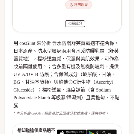
含防腐劑
46
種成分
用 cosGlint 來分析 含水防曬舒芙蕾霜適不適合你，
日本原產、防水型臉身兩用含水感防曬乳霜（舒芙
蕾質地），標榜透氣感、保濕與美肌效果，可作為
妝前隔離使用。；含多重有機及無機防曬劑，提供
UV-A/UV-B 防護；含保濕成分（玻尿酸、甘油、
BG、甘油基醇類）與維他命C衍生物（Ascorbyl
Glucoside）；標榜透氣、濕度調節（含 Sodium
Polyacrylate Starch 等吸濕/釋濕劑）且易推勻、不黏
膩
* 本分析由 cosGlint 技術基於公開成分數據生成，僅供參考。
想知道這個產品適不