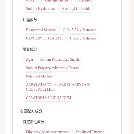
Glycerin
Butylene Glycol
Propanediol
Sodium Hyaluronate
Ascorbyl Glucoside
油脂成分
：
Diisopropyl Sebacate
C12-15 Alkyl Benzoate
GLYCERYL STEARATE
Glyceryl Behenate
膠質成分
：
Agar
Sodium Polyacrylate Starch
Sodium Polyacryloyldimethyl Taurate
Polyvinyl Alcohol
ACRYLATES/C10-30 ALKYL ACRYLATE
CROSSPOLYMER
CERATONIA SILIQUA GUM
次要配方成分
特定活性成分
：
Ethylhexyl Methoxycinnamate
Ethylhexyl Triazone