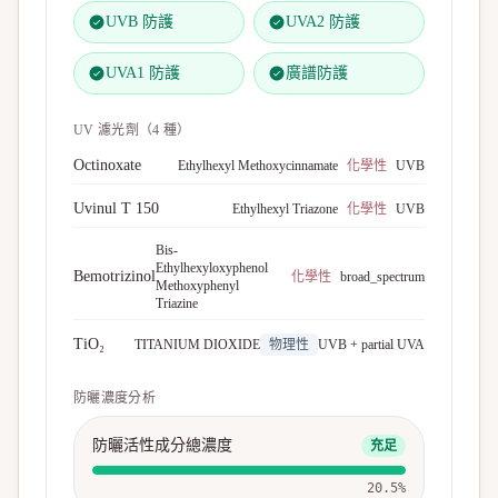
UVB 防護
UVA2 防護
UVA1 防護
廣譜防護
UV 濾光劑（
4
種）
Octinoxate
Ethylhexyl Methoxycinnamate
化學性
UVB
Uvinul T 150
Ethylhexyl Triazone
化學性
UVB
Bis-
Ethylhexyloxyphenol
Bemotrizinol
化學性
broad_spectrum
Methoxyphenyl
Triazine
TiO₂
TITANIUM DIOXIDE
物理性
UVB + partial UVA
防曬濃度分析
防曬活性成分總濃度
充足
20.5
%