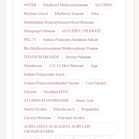
WATER
Ethylhexyl Methoxycinnamate
ALCOHOL
Butylene Glycol
Ethylhexyl Triazone
Silica
Diethylamino Hydroxybenzoyl Hexyl Benzoate
Diisopropyl Sebacate
GLYCERYL STEARATE
PEG-75
Sodium Potassium Aluminum Silicate
Bis-Ethylhexyloxyphenol Methoxyphenyl Triazine
TITANIUM DIOXIDE
Dextrin Palmitate
Dimethicone
C12-15 Alkyl Benzoate
Agar
Sodium Polyacrylate Starch
Sodium Polyacryloyldimethyl Taurate
Cetyl Alcohol
Glycerin
Disodium EDTA
ALUMINUM HYDROXIDE
Stearic Acid
Stearyl Alcohol
Polysilicone-9
Propanediol
Glyceryl Behenate
Polyvinyl Alcohol
ACRYLATES/C10-30 ALKYL ACRYLATE
CROSSPOLYMER