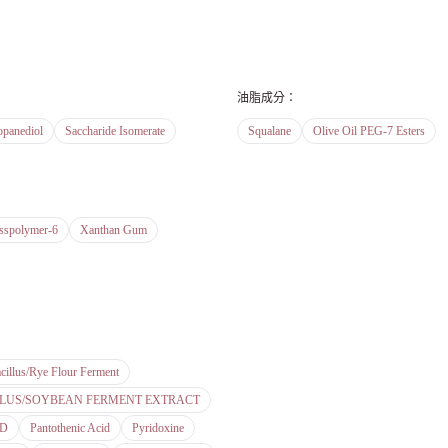
油脂成分
：
opanediol
Saccharide Isomerate
Squalane
Olive Oil PEG-7 Esters
osspolymer-6
Xanthan Gum
cillus/Rye Flour Ferment
LLUS/SOYBEAN FERMENT EXTRACT
ID
Pantothenic Acid
Pyridoxine