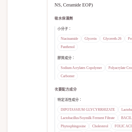
NS, Ceramide EOP)
吸水保濕劑
小分子
：
Niacinamide
Glycerin
Glycereth-26
Pr
Panthenol
膠質成分
：
Sodium Acrylates Copolymer
Polyacrylate Cr
Carbomer
次要配方成分
特定活性成分
：
DIPOTASSIUM GLYCYRRHIZATE
Lactoba
Lactobacillus/Soymilk Ferment Filtrate
BACI
Phytosphingosine
Cholesterol
FOLIC AC