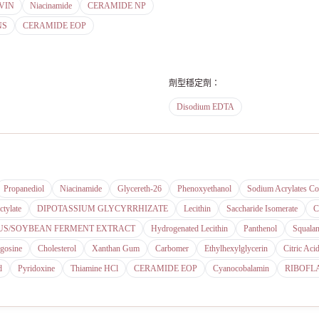
VIN
Niacinamide
CERAMIDE NP
NS
CERAMIDE EOP
劑型穩定劑
：
Disodium EDTA
Propanediol
Niacinamide
Glycereth-26
Phenoxyethanol
Sodium Acrylates C
tylate
DIPOTASSIUM GLYCYRRHIZATE
Lecithin
Saccharide Isomerate
C
US/SOYBEAN FERMENT EXTRACT
Hydrogenated Lecithin
Panthenol
Squala
gosine
Cholesterol
Xanthan Gum
Carbomer
Ethylhexylglycerin
Citric Aci
d
Pyridoxine
Thiamine HCl
CERAMIDE EOP
Cyanocobalamin
RIBOFL