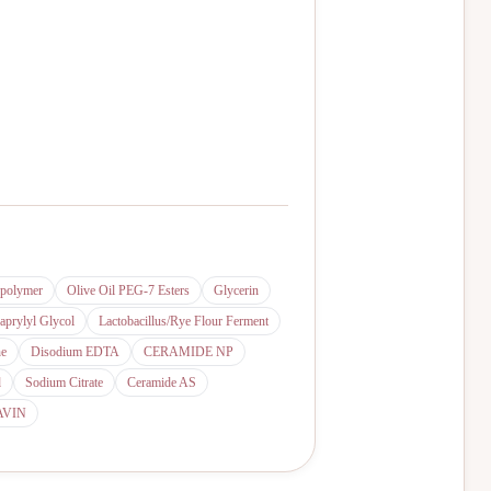
opolymer
Olive Oil PEG-7 Esters
Glycerin
aprylyl Glycol
Lactobacillus/Rye Flour Ferment
ne
Disodium EDTA
CERAMIDE NP
d
Sodium Citrate
Ceramide AS
AVIN