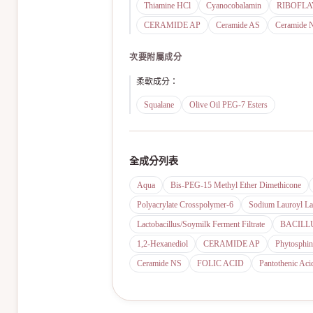
Thiamine HCl
Cyanocobalamin
RIBOFLA
CERAMIDE AP
Ceramide AS
Ceramide 
次要附屬成分
柔軟成分
：
Squalane
Olive Oil PEG-7 Esters
全成分列表
Aqua
Bis-PEG-15 Methyl Ether Dimethicone
Polyacrylate Crosspolymer-6
Sodium Lauroyl Lac
Lactobacillus/Soymilk Ferment Filtrate
BACILL
1,2-Hexanediol
CERAMIDE AP
Phytosphin
Ceramide NS
FOLIC ACID
Pantothenic Aci