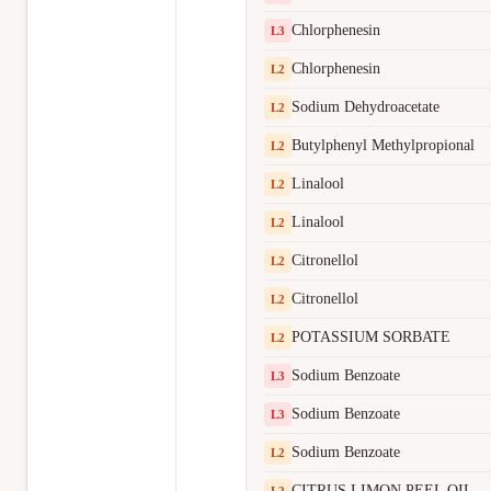
Chlorphenesin
L
3
Chlorphenesin
L
2
Sodium Dehydroacetate
L
2
Butylphenyl Methylpropional
L
2
Linalool
L
2
Linalool
L
2
Citronellol
L
2
Citronellol
L
2
POTASSIUM SORBATE
L
2
Sodium Benzoate
L
3
Sodium Benzoate
L
3
Sodium Benzoate
L
2
CITRUS LIMON PEEL OIL