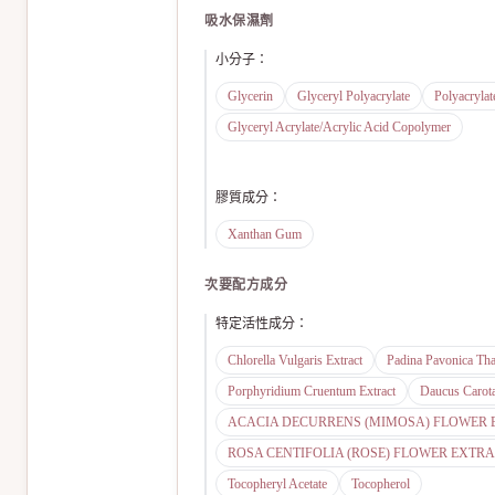
吸水保濕劑
小分子
：
Glycerin
Glyceryl Polyacrylate
Polyacrylat
Glyceryl Acrylate/Acrylic Acid Copolymer
膠質成分
：
Xanthan Gum
次要配方成分
特定活性成分
：
Chlorella Vulgaris Extract
Padina Pavonica Tha
Porphyridium Cruentum Extract
Daucus Carota
ACACIA DECURRENS (MIMOSA) FLOWER 
ROSA CENTIFOLIA (ROSE) FLOWER EXTR
Tocopheryl Acetate
Tocopherol