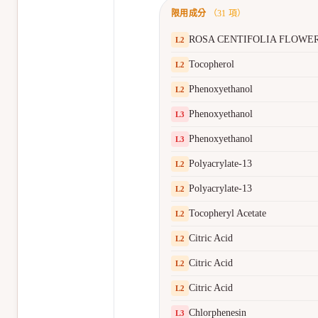
限用成分
（
31
項）
ROSA CENTIFOLIA FLOWE
L
2
Tocopherol
L
2
Phenoxyethanol
L
2
Phenoxyethanol
L
3
Phenoxyethanol
L
3
Polyacrylate-13
L
2
Polyacrylate-13
L
2
Tocopheryl Acetate
L
2
Citric Acid
L
2
Citric Acid
L
2
Citric Acid
L
2
Chlorphenesin
L
3