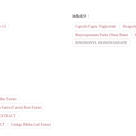
油脂成分
：
e-13
Caprylic/Capric Triglyceride
Dicapryl
Butyrospermum Parkii (Shea) Butter
ISNONONYL ISONONANOATE
llus Extract
 Sativa (Carrot) Root Extract
EXTRACT
ACT
Ginkgo Biloba Leaf Extract