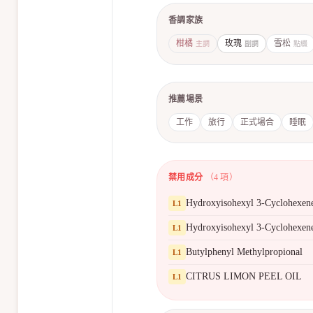
香調家族
柑橘
玫瑰
雪松
主調
副調
點綴
推薦場景
工作
旅行
正式場合
睡眠
禁用成分
（
4
項）
Hydroxyisohexyl 3-Cyclohexen
L
1
Hydroxyisohexyl 3-Cyclohexen
L
1
Butylphenyl Methylpropional
L
1
CITRUS LIMON PEEL OIL
L
1