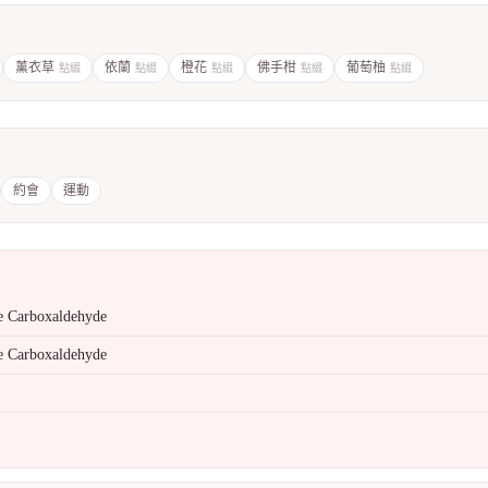
薰衣草
依蘭
橙花
佛手柑
葡萄柚
點綴
點綴
點綴
點綴
點綴
約會
運動
e Carboxaldehyde
e Carboxaldehyde