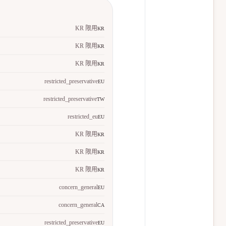
KR 限用
KR
KR 限用
KR
KR 限用
KR
restricted_preservative
EU
restricted_preservative
TW
restricted_eu
EU
KR 限用
KR
KR 限用
KR
KR 限用
KR
concern_general
EU
concern_general
CA
restricted_preservative
EU