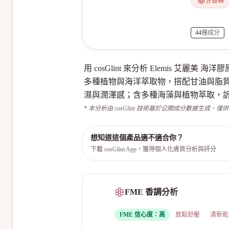
含香精
44
種成分
用 cosGlint 來分析 Elemis 艾麗美 海
多種植物與海洋萃取物，搭配甘油與脂
濕與潤澤感；含多種海藻與植物萃取，
* 本分析由 cosGlint 技術基於公開成分數據生成，僅
想知道這個產品適不適合你？
下載 cosGlint App，獲得個人化膚質分析與評分
FME 香調分析
FME 信心度：
高
放鬆舒壓
清新乾