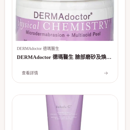
DERMAdoctor 德瑪醫生
DERMAdoctor 德瑪醫生 臉部磨砂及煥膚
霜Physical Chemistry Facial
Microdermabrasion + Multiacid Chemical
查看詳情
Peel 50ml/1.7oz