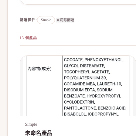
篩選條件
:
Simple
清除篩選
13 個產品
Simple
未命名產品