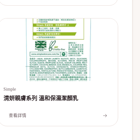
Simple
清妍親膚系列 溫和保濕潔顏乳
查看詳情