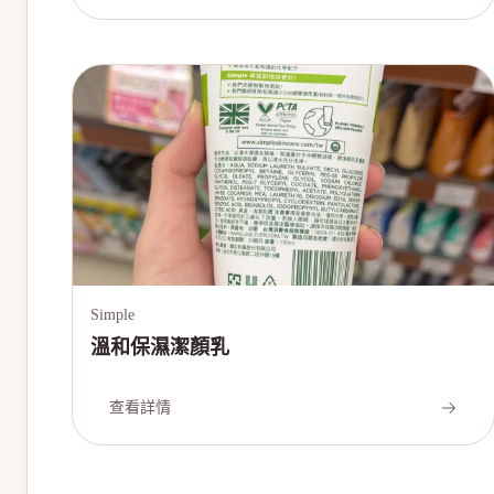
Simple
溫和保濕潔顏乳
查看詳情