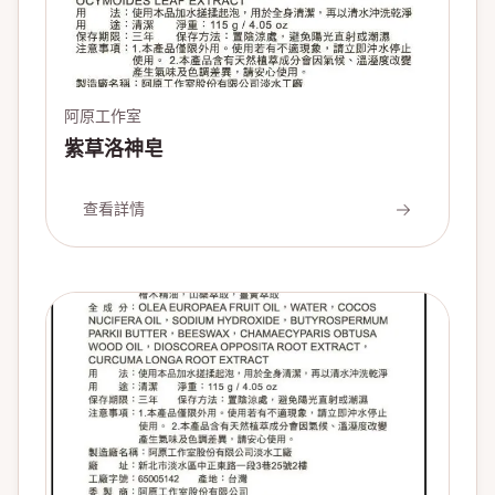
阿原工作室
紫草洛神皂
查看詳情