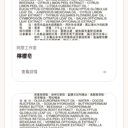
阿原工作室
檸檬皂
查看詳情