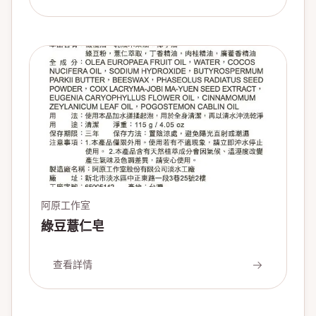
阿原工作室
綠豆薏仁皂
查看詳情