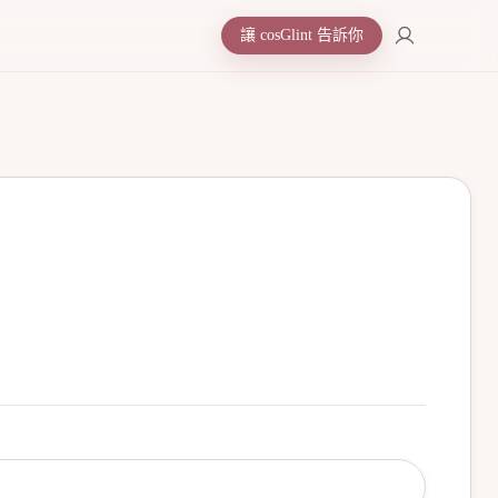
讓 cosGlint 告訴你