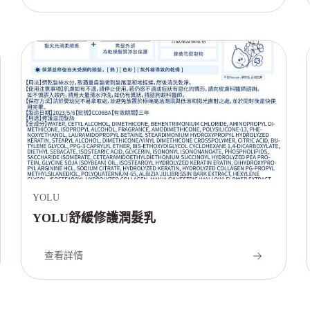
YOLU
YOLU舒緩修護潤髮乳
查看詳情