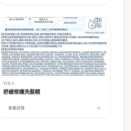
YOLU
舒緩修護洗髮精
查看詳情