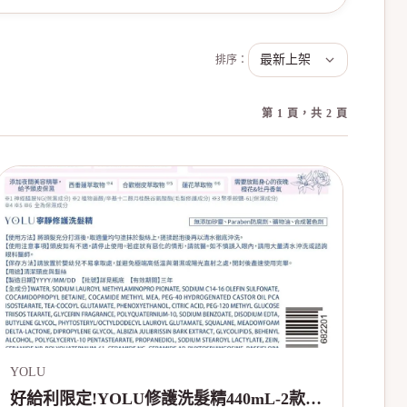
排序：
第 1 頁，共 2 頁
YOLU
好給利限定!YOLU修護洗髮精440mL-2款可