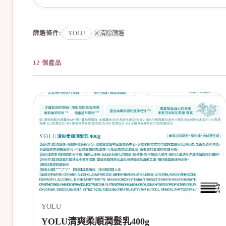
篩選條件
:
YOLU
清除篩選
12 個產品
YOLU
YOLU清爽柔順潤髮乳400g