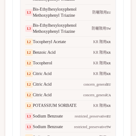
Bis-Ethylhexyloxyphenol
防曬限用
L
3
EU
Methoxyphenyl Triazine
Bis-Ethylhexyloxyphenol
防曬限用
L
3
TW
Methoxyphenyl Triazine
Tocopheryl Acetate
KR 限用
L
2
KR
Benzoic Acid
KR 限用
L
2
KR
Tocopherol
KR 限用
L
2
KR
Citric Acid
KR 限用
L
2
KR
Citric Acid
concern_general
L
2
EU
Citric Acid
concern_general
L
2
CA
POTASSIUM SORBATE
KR 限用
L
2
KR
Sodium Benzoate
restricted_preservative
L
3
EU
Sodium Benzoate
restricted_preservative
L
3
TW