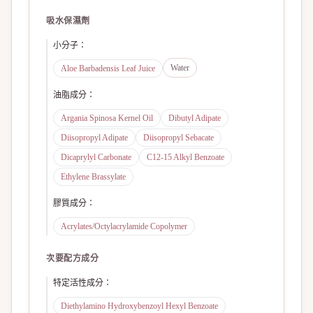
吸水保濕劑
小分子
：
Water
Aloe Barbadensis Leaf Juice
油脂成分
：
Argania Spinosa Kernel Oil
Dibutyl Adipate
Diisopropyl Adipate
Diisopropyl Sebacate
Dicaprylyl Carbonate
C12-15 Alkyl Benzoate
Ethylene Brassylate
膠質成分
：
Acrylates/Octylacrylamide Copolymer
次要配方成分
特定活性成分
：
Diethylamino Hydroxybenzoyl Hexyl Benzoate