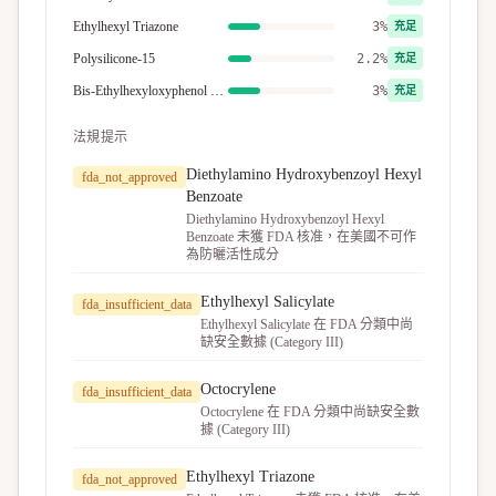
Ethylhexyl Triazone
3%
充足
Polysilicone-15
2.2%
充足
Bis-Ethylhexyloxyphenol Methoxyphenyl Triazine
3%
充足
法規提示
Diethylamino Hydroxybenzoyl Hexyl
fda_not_approved
Benzoate
Diethylamino Hydroxybenzoyl Hexyl
Benzoate 未獲 FDA 核准，在美國不可作
為防曬活性成分
Ethylhexyl Salicylate
fda_insufficient_data
Ethylhexyl Salicylate 在 FDA 分類中尚
缺安全數據 (Category III)
Octocrylene
fda_insufficient_data
Octocrylene 在 FDA 分類中尚缺安全數
據 (Category III)
Ethylhexyl Triazone
fda_not_approved