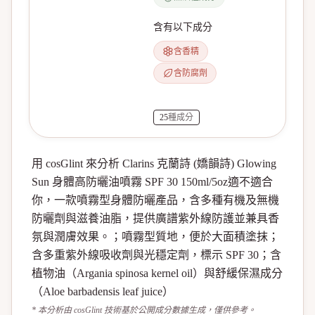
含有以下成分
含香精
含防腐劑
25
種成分
用 cosGlint 來分析 Clarins 克蘭詩 (嬌韻詩) Glowing
Sun 身體高防曬油噴霧 SPF 30 150ml/5oz適不適合
你，一款噴霧型身體防曬產品，含多種有機及無機
防曬劑與滋養油脂，提供廣譜紫外線防護並兼具香
氛與潤膚效果。；噴霧型質地，便於大面積塗抹；
含多重紫外線吸收劑與光穩定劑，標示 SPF 30；含
植物油（Argania spinosa kernel oil）與舒緩保濕成分
（Aloe barbadensis leaf juice）
* 本分析由 cosGlint 技術基於公開成分數據生成，僅供參考。