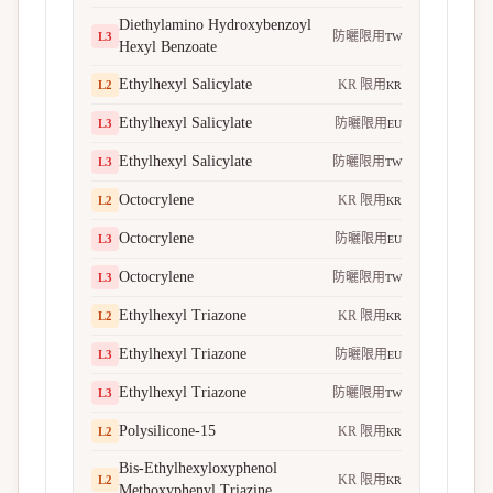
Diethylamino Hydroxybenzoyl
防曬限用
L
3
TW
Hexyl Benzoate
Ethylhexyl Salicylate
KR 限用
L
2
KR
Ethylhexyl Salicylate
防曬限用
L
3
EU
Ethylhexyl Salicylate
防曬限用
L
3
TW
Octocrylene
KR 限用
L
2
KR
Octocrylene
防曬限用
L
3
EU
Octocrylene
防曬限用
L
3
TW
Ethylhexyl Triazone
KR 限用
L
2
KR
Ethylhexyl Triazone
防曬限用
L
3
EU
Ethylhexyl Triazone
防曬限用
L
3
TW
Polysilicone-15
KR 限用
L
2
KR
Bis-Ethylhexyloxyphenol
KR 限用
L
2
KR
Methoxyphenyl Triazine