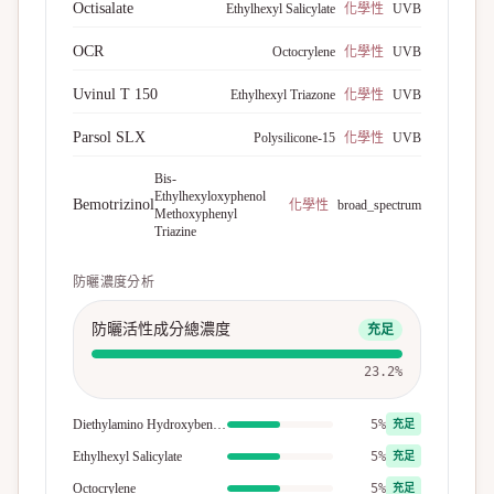
Octisalate
Ethylhexyl Salicylate
化學性
UVB
OCR
Octocrylene
化學性
UVB
Uvinul T 150
Ethylhexyl Triazone
化學性
UVB
Parsol SLX
Polysilicone-15
化學性
UVB
Bis-
Ethylhexyloxyphenol
Bemotrizinol
化學性
broad_spectrum
Methoxyphenyl
Triazine
防曬濃度分析
防曬活性成分總濃度
充足
23.2
%
Diethylamino Hydroxybenzoyl Hexyl Benzoate
5%
充足
Ethylhexyl Salicylate
5%
充足
Octocrylene
5%
充足