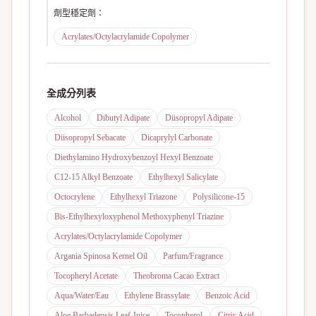
劑型穩定劑
：
Acrylates/Octylacrylamide Copolymer
全成分列表
Alcohol
Dibutyl Adipate
Diisopropyl Adipate
Diisopropyl Sebacate
Dicaprylyl Carbonate
Diethylamino Hydroxybenzoyl Hexyl Benzoate
C12-15 Alkyl Benzoate
Ethylhexyl Salicylate
Octocrylene
Ethylhexyl Triazone
Polysilicone-15
Bis-Ethylhexyloxyphenol Methoxyphenyl Triazine
Acrylates/Octylacrylamide Copolymer
Argania Spinosa Kernel Oil
Parfum/Fragrance
Tocopheryl Acetate
Theobroma Cacao Extract
Aqua/Water/Eau
Ethylene Brassylate
Benzoic Acid
Aloe Barbadensis Leaf Juice
Tocopherol
Citric Acid