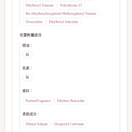
Ethylhexyl Triazone
Polysilicone-15
Bis-Ethylhexyloxyphenol Methoxyphenyl Triazine
Octocrylene
Ethylhexyl Salicylate
次要附屬成分
精油
：
無
色素
：
無
香料
：
Parfum/Fragrance
Ethylene Brassylate
柔軟成分
：
Dibutyl Adipate
Dicaprylyl Carbonate