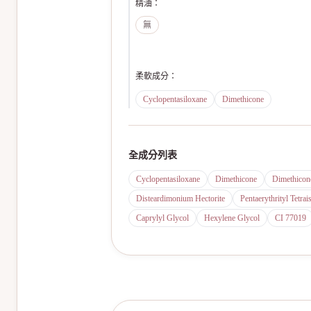
精油
：
無
柔軟成分
：
Cyclopentasiloxane
Dimethicone
全成分列表
Cyclopentasiloxane
Dimethicone
Dimethicon
Disteardimonium Hectorite
Pentaerythrityl Tetrai
Caprylyl Glycol
Hexylene Glycol
CI 77019