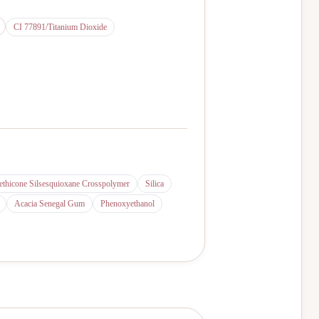
CI 77891/Titanium Dioxide
thicone Silsesquioxane Crosspolymer
Silica
Acacia Senegal Gum
Phenoxyethanol