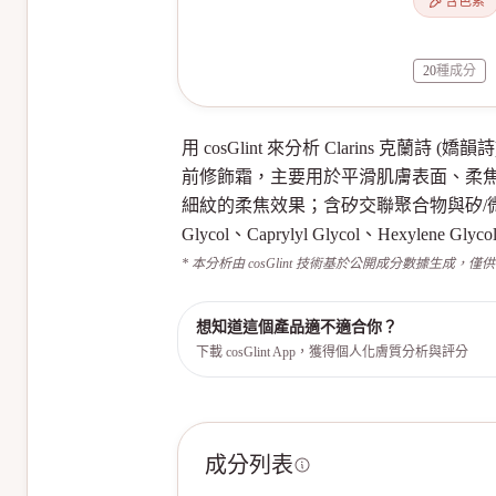
含色素
20
種成分
用 cosGlint 來分析 Clarins 克蘭詩 (嬌韻詩) 
前修飾霜，主要用於平滑肌膚表面、柔焦毛孔與幫
細紋的柔焦效果；含矽交聯聚合物與矽/微粒（Sili
Glycol、Caprylyl Glycol、Hexylene G
* 本分析由 cosGlint 技術基於公開成分數據生成，僅
想知道這個產品適不適合你？
下載 cosGlint App，獲得個人化膚質分析與評分
成分列表