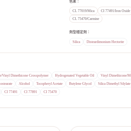
色素
：
CL 77019/Mica
CI 77491/Iron Oxide
CL 75470/Carmine
劑型穩定劑
：
Silica
Disteardimonium Hectorite
e/Vinyl Dimethicone Crosspolymer
Hydrogenated Vegetable Oil
Vinyl Dimethicone/Me
sostearate
Alcohol
Tocopheryl Acetate
Butylene Glycol
Silica Dimethyl Silylate
CI 77491
CI 77891
CI 75470