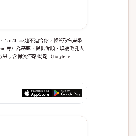
keup Base 15ml/0.5oz適不適合你，輕質矽氧基妝
icone 等）為基底，提供滑順、填補毛孔與
瑕效果；含保濕溶劑/助劑（Butylene