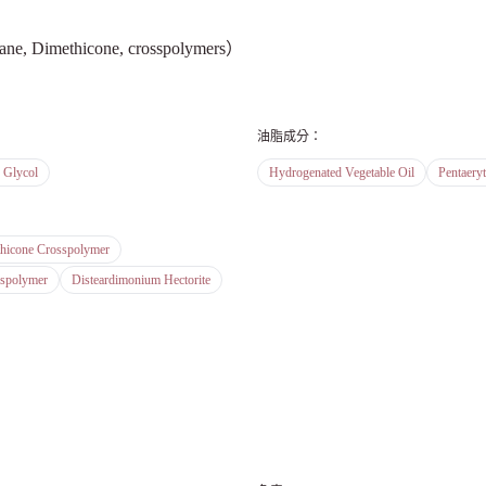
Dimethicone, crosspolymers）
油脂成分
：
 Glycol
Hydrogenated Vegetable Oil
Pentaeryt
thicone Crosspolymer
sspolymer
Disteardimonium Hectorite